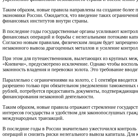
Таким образом, новые правила направлены на создание более 
экономики России. Ожидается, что введение таких ограничений
финансовых институтов внутри страны.
В последние годы государственные органы усиливают контроль
финансовых операций и борьбы с нелегальными потоками капит
Согласно новым правилам, физическим лицам будет запрещено 
незаконного вывоза драгоценных металлов и усиление контроля
При этом для путешественников, вылетающих из крупных меж
«Кневичи», предусмотрено исключение. Однако чтобы восполь
законность владения и перевозки золота. Это требование ввод
Параллельно с ограничениями на золото, с 1 сентября вводитс
разрешено только при обязательном уведомлении таможенных о
рублей, потребуется предоставить документы, подтверждающие
финансирования незаконной деятельности.
Таким образом, новые правила отражают стремление государст
интересов государства и удобством для законопослушных гра
международных транзакций.
В последние годы в России значительно ужесточился контроль
операций и снизить риски нелегального вывоза капитала. Дл