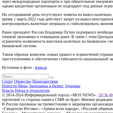
через международные аэропорты и при обязательном уведомле
однако кредитные организации не подпадают под данные огра
На сегодняшний день отсутствуют лимиты на вывоз наличных р
время, с марта 2022 года действует запрет на вывоз иностра
контролировать валютные операции и стабилизировать эконом
Ранее президент России Владимир Путин подчеркнул необходим
теневой экономики и отмывания денег. В связи с этим Централ
ограничить возможность внесения наличных на банковские сч
банковской системе.
Таким образом, комплекс новых правил и ограничений отража
преступлениями и обеспечению стабильности национальной эк
Источник и фото -
lenta.ru
Спорт
Общество
Происшествия
Новости Мира
Экономика и бизнес
Здоровье
Власть
Наука и технологии
© 2014-2024 Информационный портал «MOS NEWS».
ЭЛ № ФС
претензий со стороны нашего СМИ не будет. Мнение редакции
В России признаны экстремистскими и запрещены организации «
«Свидетели Иеговы», «Армия воли народа», «Русский общена