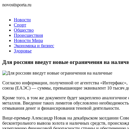
novostisporta.ru
Новости
Спорт
Общество
Происшествия
Новости Мира
Экономика и бизнес
Здоровье
Для россиян введут новые ограничения на налич
Согласно информации, полученной от агентства «Интерфакс», 
союза (ЕАЭС) — суммы, превышающие эквивалент 10 тысяч дол
Кроме того, в том же документе будет закреплено аналогичное
металлов. Введение таких лимитов обусловлено необходимост
отмывания денег и финансирования теневой деятельности.
Вице-премьер Александр Новак на декабрьском заседании Сове
бесконтрольного вывоза золота и наличных средств, происхож
укреплению финансовой безопасности страны и обеспечению у