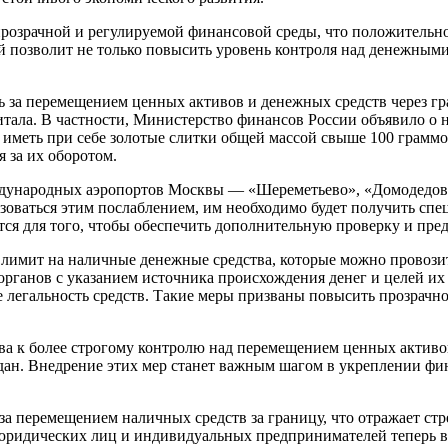
прозрачной и регулируемой финансовой среды, что положительн
 позволит не только повысить уровень контроля над денежными 
 за перемещением ценных активов и денежных средств через гр
ала. В частности, Министерство финансов России объявило о но
иметь при себе золотые слитки общей массой свыше 100 граммо
 за их оборотом.
дународных аэропортов Москвы — «Шереметьево», «Домодедово»
зоваться этим послаблением, им необходимо будет получить сп
ится для того, чтобы обеспечить дополнительную проверку и пр
я лимит на наличные денежные средства, которые можно провози
рганов с указанием источника происхождения денег и целей их
 легальность средств. Такие меры призваны повысить прозрачн
ва к более строгому контролю над перемещением ценных активо
ждан. Внедрение этих мер станет важным шагом в укреплении ф
 за перемещением наличных средств за границу, что отражает ст
я юридических лиц и индивидуальных предпринимателей теперь