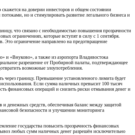
о скажется на доверии инвесторов и общем состоянии
потоками, но и стимулировать развитие легального бизнеса и
аницу, что связано с необходимостью повышения прозрачности
вых ограничениях, которые вступят в силу с 1 сентября.
в. Это ограничение направлено на предотвращение
 и «Внуково», а также из аэропорта Владивостока
ециальное разрешение от Пробирной палаты, подтверждающее
едотвратить возможные злоупотребления.
ть через границу. Превышение установленного лимита будет
 использования. Если сумма наличных превысит 100 тысяч
ость финансовых операций и снизить риски отмывания денег и
в и денежных средств, обеспечивая баланс между защитой
инансовой безопасности и улучшении мониторинга
ремление государства повысить прозрачность финансовых
 вывоз любых сумм наличных денег разрешён исключительно