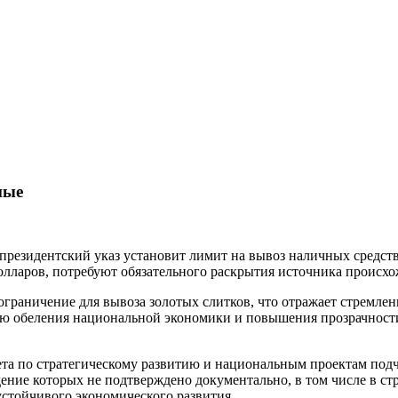
ные
президентский указ установит лимит на вывоз наличных средст
ларов, потребуют обязательного раскрытия источника происхож
 ограничение для вывоза золотых слитков, что отражает стремле
ью обеления национальной экономики и повышения прозрачности
та по стратегическому развитию и национальным проектам подче
дение которых не подтверждено документально, в том числе в с
стойчивого экономического развития.