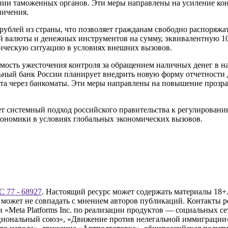
нии таможенных органов. Эти меры направлены на усиление ко
ничения.
ублей из страны, что позволяет гражданам свободно распоряжа
нной валюты и денежных инструментов на сумму, эквивалентную
ическую ситуацию в условиях внешних вызовов.
ость ужесточения контроля за обращением наличных денег в на
ьный банк России планирует внедрить новую форму отчетности д
ета через банкоматы. Эти меры направлены на повышение прозра
ет системный подход российского правительства к регулирован
ономики в условиях глобальных экономических вызовов.
 77 - 68927
. Настоящий ресурс может содержать материалы 18+.
 может не совпадать с мнением авторов публикаций. Контакты 
Meta Platforms Inc. по реализации продуктов — социальных сет
циональный союз», «Движение против нелегальной иммиграции