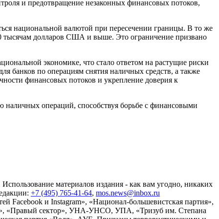
нтроля и предотвращение незаконных финансовых потоков,
ться национальной валютой при пересечении границы. В то же
 10 тысячам долларов США и выше. Это ограничение призвано
циональной экономике, что стало ответом на растущие риски
ля банков по операциям снятия наличных средств, а также
чности финансовых потоков и укрепление доверия к
ию наличных операций, способствуя борьбе с финансовыми
 Использование материалов издания - как вам угодно, никаких
редакции:
+7 (495) 765-41-64
,
mos.news@inbox.ru
ей Facebook и Instagram», «Национал-большевистская партия»,
», «Правый сектор», УНА-УНСО, УПА, «Тризуб им. Степана