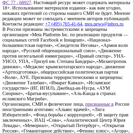
ФС 77 - 68927
. Настоящий ресурс может содержать материалы
18+. Использование материалов издания - как вам угодно,
никаких претензий со стороны нашего СМИ не будет. Мнение
редакции может не совпадать с мнением авторов публикаций.
Контакты редакции:
+7 (495) 765-41-64
,
mos.news@inbox.ru
В России признаны экстремистскими и запрещены
организации «Meta Platforms Inc. по реализации продуктов —
социальных сетей Facebook и Instagram», «Национал-
большевистская партия», «Свидетели Иеговы», «Армия воли
народа», «Русский общенациональный союз», «Движение
против нелегальной иммиграции», «Правый сектор», УНА-
УНСО, УПА, «Тризуб им. Степана Бандеры»,«Мизантропик
дивижн», «Меджлис крымскотатарского народа», движение
«Артподготовка», общероссийская политическая партия
«Воля», АУЕ. Признаны террористическими и запрещены:
«Движение Талибан», «Имарат Кавказ», «Исламское
государство» (ИГ, ИГИЛ), Джебхад-ан-Нусра, «АУМ
Синрике», «Братья-мусульмане», «Аль-Каида в странах
исламского Магриба».
Организации, СМИ и физические лица,
признанные в
России
иностранными агентами: «Альянс врачей», «Лига
Избирателей», «Фонд борьбы с коррупцией», «В защиту прав
заключенных», ИАЦ «Сова», «Аналитический Центр Юрия
Левады», «Мемориал», «Открытый Петербург», «Открытая
Россия», «Гуманитарное действие», «Феникс плюс», «Агора»,