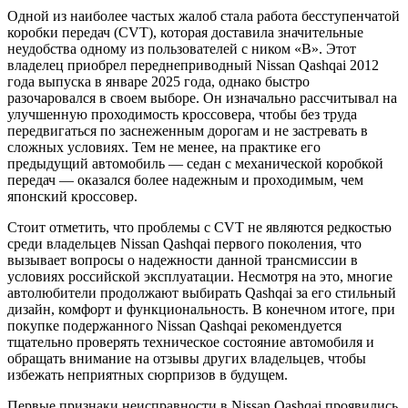
Одной из наиболее частых жалоб стала работа бесступенчатой
коробки передач (CVT), которая доставила значительные
неудобства одному из пользователей с ником «В». Этот
владелец приобрел переднеприводный Nissan Qashqai 2012
года выпуска в январе 2025 года, однако быстро
разочаровался в своем выборе. Он изначально рассчитывал на
улучшенную проходимость кроссовера, чтобы без труда
передвигаться по заснеженным дорогам и не застревать в
сложных условиях. Тем не менее, на практике его
предыдущий автомобиль — седан с механической коробкой
передач — оказался более надежным и проходимым, чем
японский кроссовер.
Стоит отметить, что проблемы с CVT не являются редкостью
среди владельцев Nissan Qashqai первого поколения, что
вызывает вопросы о надежности данной трансмиссии в
условиях российской эксплуатации. Несмотря на это, многие
автолюбители продолжают выбирать Qashqai за его стильный
дизайн, комфорт и функциональность. В конечном итоге, при
покупке подержанного Nissan Qashqai рекомендуется
тщательно проверять техническое состояние автомобиля и
обращать внимание на отзывы других владельцев, чтобы
избежать неприятных сюрпризов в будущем.
Первые признаки неисправности в Nissan Qashqai проявились