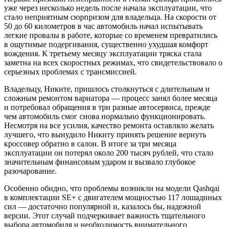
уже через несколько недель после начала эксплуатации, что
стало неприятным сюрпризом для владельца. На скорости от
50 до 60 километров в час автомобиль начал испытывать
легкие провалы в работе, которые со временем превратились
в ощутимые подергивания, существенно ухудшая комфорт
вождения. К третьему месяцу эксплуатации тряска стала
заметна на всех скоростных режимах, что свидетельствовало о
серьезных проблемах с трансмиссией.
Владельцу, Никите, пришлось столкнуться с длительным и
сложным ремонтом вариатора — процесс занял более месяца
и потребовал обращения в три разные автосервиса, прежде
чем автомобиль смог снова нормально функционировать.
Несмотря на все усилия, качество ремонта оставляло желать
лучшего, что вынудило Никиту принять решение вернуть
кроссовер обратно в салон. В итоге за три месяца
эксплуатации он потерял около 200 тысяч рублей, что стало
значительным финансовым ударом и вызвало глубокое
разочарование.
Особенно обидно, что проблемы возникли на модели Qashqai
в комплектации SE+ с двигателем мощностью 117 лошадиных
сил — достаточно популярной и, казалось бы, надежной
версии. Этот случай подчеркивает важность тщательного
выбора автомобиля и необходимость внимательного