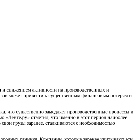
и и снижением активности на производственных и
рузов может привести к существенным финансовым потерям и
уска, что существенно замедляет производственные процессы и
ю «Ленте.ру» отметил, что именно в этот период наиболее
 свои грузы заранее, сталкиваются с необходимостью
огодних каникул. Компании, которые заранее учитывают эти