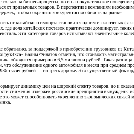
е только на бизнес-процессы, но и на покупательское поведение 
ься от привычных товаров. В перспективе компаниям необходим
держек, чтобы сохранить конкурентоспособность на рынке.
ость от китайского импорта становится одним из ключевых факт
, где доля китайских поставок практически доминирует, таких к
текстиль. Эти категории товаров испытывают значительные коле
 обратились за поддержкой в приобретении грузовиков из Китая
ГрузЭкса» Вадим Филатов отметил, что стоимость магистрально
ехника обходится примерно в 6,5 миллиона рублей. Такая разница
и, что обслуживание одного автомобиля в месяц при среднем про
ре 936 тысяч рублей — на треть дороже. Это существенный факто
формирует динамику цен на широкий спектр товаров, но и оказы
ости снижения издержек российские предприятия вынуждены иск
е это может способствовать укреплению экономических связей 
ынка.