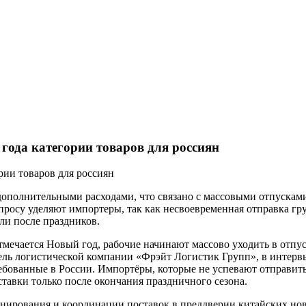
года категории товаров для россиян
 дополнительными расходами, что связано с массовыми отпускам
просу уделяют импортеры, так как несвоевременная отправка г
ли после праздников.
е отмечается Новый год, рабочие начинают массово уходить в отп
ель логистической компании «Фрэйт Логистик Групп», в интервь
ебованные в России. Импортёры, которые не успевают отправить
тавки только после окончания праздничного сезона.
анирования и координации поставок в преддверии китайских нов