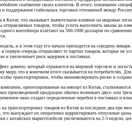
ребойное снабжение своих клиентов. В итоге, понимание специ
а и поддержания стабильных торговых отношений между Россие
да в Китае, что оказывает значительное влияние на мировые лог
 отправляемых товаров, чтобы успеть выполнить заказы до изм
 одного контейнера взлетают на 500-1000 долларов по сравнению
ся.
едель, и в этом году его начало приходится на середину января.
 в первую очередь отправляют те партии товаров, которые не у
и и увеличивает риск задержек в поставках.
фект домино, который отражается на мировой торговле и логист
у миру, что в конечном итоге сказывается на потребителях. Для
особы транспортировки, чтобы минимизировать риски и сохрани
компании, ориентированные на импорт из Китая, сталкиваются 
вки произведенной продукции обычно возникает двух- или трехн
ременное окно создает определенные перебои в поставках и влия
ы на транспортировку товаров из Китая за последние два-три ме
, что вынуждает их оперативно корректировать отпускные цены
вки с китайских маркетплейсов увеличиваются на 2-3 недели, це