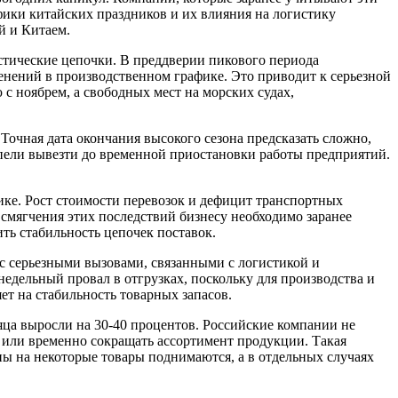
фики китайских праздников и их влияния на логистику
й и Китаем.
истические цепочки. В преддверии пикового периода
енений в производственном графике. Это приводит к серьезной
 с ноябрем, а свободных мест на морских судах,
 Точная дата окончания высокого сезона предсказать сложно,
спели вывезти до временной приостановки работы предприятий.
ике. Рост стоимости перевозок и дефицит транспортных
 смягчения этих последствий бизнесу необходимо заранее
ть стабильность цепочек поставок.
с серьезными вызовами, связанными с логистикой и
едельный провал в отгрузках, поскольку для производства и
ет на стабильность товарных запасов.
сяца выросли на 30-40 процентов. Российские компании не
 или временно сокращать ассортимент продукции. Такая
ны на некоторые товары поднимаются, а в отдельных случаях