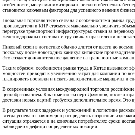
особенности, могут минимизировать риски и обеспечить беспе
становится ключевым фактором для успешного ведения бизнес
Глобальная торговля тесно связана с особенностями рынка тру
производители в КНР стремятся максимально увеличить объемы
перегрузке транспортной инфраструктуры: ставки за перевозку
железнодорожных составах и грузовиках практически не остает
Пиковый сезон в логистике обычно длится от шести до восьми н
поскольку после новогодних каникул китайские производители
Это создает дополнительное давление на транспортные компани
Таким образом, особенности рынка труда в Китае вызывают эф
мощностей приводят к увеличению затрат для компаний по всем
планировать поставки и искать альтернативные маршруты и сп
В современных условиях международной торговли российские 
ценообразованием. Как отметил эксперт Дьяконов, после отпра
доставки новых партий требуется дополнительное время. Это в
В результате таких задержек и усложнений в логистике расход
всегда успевают равномерно распределить возросшие издержки
ситуация отражается и на конечных потребителях: сроки доста
наблюдается дефицит определенных позиций.