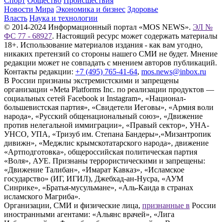
Спорт
Общество
Происшествия
Новости Мира
Экономика и бизнес
Здоровье
Власть
Наука и технологии
© 2014-2024 Информационный портал «MOS NEWS».
ЭЛ №
ФС 77 - 68927
. Настоящий ресурс может содержать материалы
18+. Использование материалов издания - как вам угодно,
никаких претензий со стороны нашего СМИ не будет. Мнение
редакции может не совпадать с мнением авторов публикаций.
Контакты редакции:
+7 (495) 765-41-64
,
mos.news@inbox.ru
В России признаны экстремистскими и запрещены
организации «Meta Platforms Inc. по реализации продуктов —
социальных сетей Facebook и Instagram», «Национал-
большевистская партия», «Свидетели Иеговы», «Армия воли
народа», «Русский общенациональный союз», «Движение
против нелегальной иммиграции», «Правый сектор», УНА-
УНСО, УПА, «Тризуб им. Степана Бандеры»,«Мизантропик
дивижн», «Меджлис крымскотатарского народа», движение
«Артподготовка», общероссийская политическая партия
«Воля», АУЕ. Признаны террористическими и запрещены:
«Движение Талибан», «Имарат Кавказ», «Исламское
государство» (ИГ, ИГИЛ), Джебхад-ан-Нусра, «АУМ
Синрике», «Братья-мусульмане», «Аль-Каида в странах
исламского Магриба».
Организации, СМИ и физические лица,
признанные в
России
иностранными агентами: «Альянс врачей», «Лига