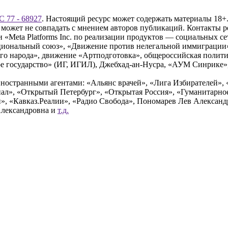
 77 - 68927
. Настоящий ресурс может содержать материалы 18+.
 может не совпадать с мнением авторов публикаций. Контакты 
Meta Platforms Inc. по реализации продуктов — социальных сет
циональный союз», «Движение против нелегальной иммиграции
о народа», движение «Артподготовка», общероссийская полити
 государство» (ИГ, ИГИЛ), Джебхад-ан-Нусра, «АУМ Синрике», 
ностранными агентами: «Альянс врачей», «Лига Избирателей», 
», «Открытый Петербург», «Открытая Россия», «Гуманитарное 
и», «Кавказ.Реалии», «Радио Свобода», Пономарев Лев Алексан
Александровна и
т.д.