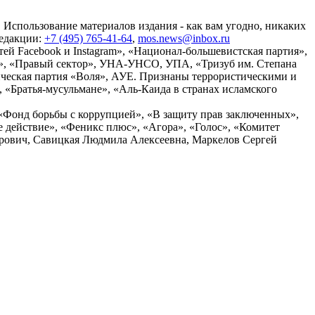
 Использование материалов издания - как вам угодно, никаких
редакции:
+7 (495) 765-41-64
,
mos.news@inbox.ru
ей Facebook и Instagram», «Национал-большевистская партия»,
», «Правый сектор», УНА-УНСО, УПА, «Тризуб им. Степана
ческая партия «Воля», АУЕ. Признаны террористическими и
«Братья-мусульмане», «Аль-Каида в странах исламского
«Фонд борьбы с коррупцией», «В защиту прав заключенных»,
действие», «Феникс плюс», «Агора», «Голос», «Комитет
дрович, Савицкая Людмила Алексеевна, Маркелов Сергей