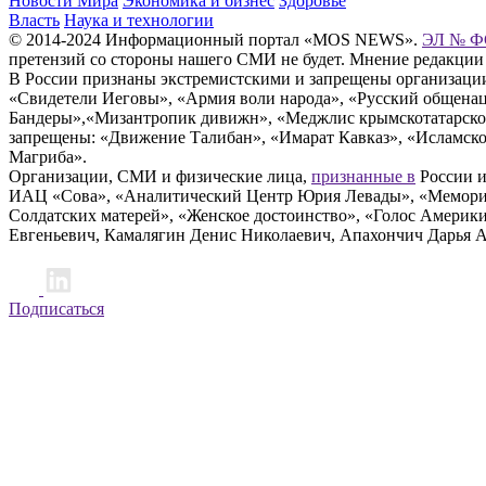
Новости Мира
Экономика и бизнес
Здоровье
Власть
Наука и технологии
© 2014-2024 Информационный портал «MOS NEWS».
ЭЛ № ФС
претензий со стороны нашего СМИ не будет. Мнение редакции
В России признаны экстремистскими и запрещены организации «
«Свидетели Иеговы», «Армия воли народа», «Русский общена
Бандеры»,«Мизантропик дивижн», «Меджлис крымскотатарског
запрещены: «Движение Талибан», «Имарат Кавказ», «Исламское
Магриба».
Организации, СМИ и физические лица,
признанные в
России и
ИАЦ «Сова», «Аналитический Центр Юрия Левады», «Мемориал
Солдатских матерей», «Женское достоинство», «Голос Америк
Евгеньевич, Камалягин Денис Николаевич, Апахончич Дарья 
Подписаться