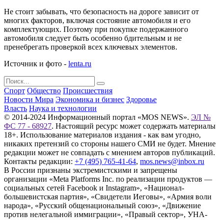
Не стоит забывать, что безопасность на дороге зависит от
многих факторов, включая состояние автомобиля и его
комплектующих. Поэтому при покупке подержанного
автомобиля следует быть особенно бдительным и не
пренебрегать проверкой всех ключевых элементов.
Источник и фото -
lenta.ru
Спорт
Общество
Происшествия
Новости Мира
Экономика и бизнес
Здоровье
Власть
Наука и технологии
© 2014-2024 Информационный портал «MOS NEWS».
ЭЛ №
ФС 77 - 68927
. Настоящий ресурс может содержать материалы
18+. Использование материалов издания - как вам угодно,
никаких претензий со стороны нашего СМИ не будет. Мнение
редакции может не совпадать с мнением авторов публикаций.
Контакты редакции:
+7 (495) 765-41-64
,
mos.news@inbox.ru
В России признаны экстремистскими и запрещены
организации «Meta Platforms Inc. по реализации продуктов —
социальных сетей Facebook и Instagram», «Национал-
большевистская партия», «Свидетели Иеговы», «Армия воли
народа», «Русский общенациональный союз», «Движение
против нелегальной иммиграции», «Правый сектор», УНА-