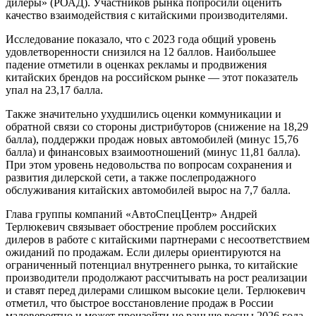
дилеры» (РОАД). Участников рынка попросили оценить
качество взаимодействия с китайскими производителями.
Исследование показало, что с 2023 года общий уровень
удовлетворенности снизился на 12 баллов. Наибольшее
падение отметили в оценках рекламы и продвижения
китайских брендов на российском рынке — этот показатель
упал на 23,17 балла.
Также значительно ухудшились оценки коммуникации и
обратной связи со стороны дистрибуторов (снижение на 18,29
балла), поддержки продаж новых автомобилей (минус 15,76
балла) и финансовых взаимоотношений (минус 11,81 балла).
При этом уровень недовольства по вопросам сохранения и
развития дилерской сети, а также послепродажного
обслуживания китайских автомобилей вырос на 7,7 балла.
Глава группы компаний «АвтоСпецЦентр» Андрей
Терлюкевич связывает обострение проблем российских
дилеров в работе с китайскими партнерами с несоответствием
ожиданий по продажам. Если дилеры ориентируются на
ограниченный потенциал внутреннего рынка, то китайские
производители продолжают рассчитывать на рост реализации
и ставят перед дилерами слишком высокие цели. Терлюкевич
отметил, что быстрое восстановление продаж в России
маловероятно и может произойти не раньше весны 2026 года.