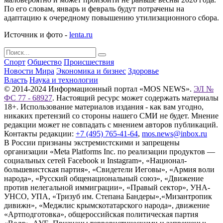
По его словам, январь и февраль будут потрачены на
адаптацию к очередному повышению утилизационного сбора.
Источник и фото -
lenta.ru
Спорт
Общество
Происшествия
Новости Мира
Экономика и бизнес
Здоровье
Власть
Наука и технологии
© 2014-2024 Информационный портал «MOS NEWS».
ЭЛ №
ФС 77 - 68927
. Настоящий ресурс может содержать материалы
18+. Использование материалов издания - как вам угодно,
никаких претензий со стороны нашего СМИ не будет. Мнение
редакции может не совпадать с мнением авторов публикаций.
Контакты редакции:
+7 (495) 765-41-64
,
mos.news@inbox.ru
В России признаны экстремистскими и запрещены
организации «Meta Platforms Inc. по реализации продуктов —
социальных сетей Facebook и Instagram», «Национал-
большевистская партия», «Свидетели Иеговы», «Армия воли
народа», «Русский общенациональный союз», «Движение
против нелегальной иммиграции», «Правый сектор», УНА-
УНСО, УПА, «Тризуб им. Степана Бандеры»,«Мизантропик
дивижн», «Меджлис крымскотатарского народа», движение
«Артподготовка», общероссийская политическая партия