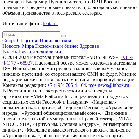
президент Владимир Путин отметил, что ВВП России
превышает среднемировые показатели, благодаря увеличению
объемов производства в несырьевых секторах.
Источник и фото -
lenta.ru
Спорт
Общество
Происшествия
Новости Мира
Экономика и бизнес
Здоровье
Власть
Наука и технологии
© 2014-2024 Информационный портал «MOS NEWS».
ЭЛ №
ФС 77 - 68927
. Настоящий ресурс может содержать материалы
18+. Использование материалов издания - как вам угодно,
никаких претензий со стороны нашего СМИ не будет. Мнение
редакции может не совпадать с мнением авторов публикаций.
Контакты редакции:
+7 (495) 765-41-64
,
mos.news@inbox.ru
В России признаны экстремистскими и запрещены
организации «Meta Platforms Inc. по реализации продуктов —
социальных сетей Facebook и Instagram», «Национал-
большевистская партия», «Свидетели Иеговы», «Армия воли
народа», «Русский общенациональный союз», «Движение
против нелегальной иммиграции», «Правый сектор», УНА-
УНСО, УПА, «Тризуб им. Степана Бандеры»,«Мизантропик
дивижн», «Меджлис крымскотатарского народа», движение
«Артподготовка», общероссийская политическая партия