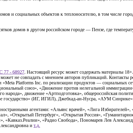
ов и социальных объектов к теплоносителю, в том числе город
сятков домов в другом российском городе — Пензе, где температ
 77 - 68927
. Настоящий ресурс может содержать материалы 18+.
 может не совпадать с мнением авторов публикаций. Контакты 
Meta Platforms Inc. по реализации продуктов — социальных сет
циональный союз», «Движение против нелегальной иммиграции
о народа», движение «Артподготовка», общероссийская полити
 государство» (ИГ, ИГИЛ), Джебхад-ан-Нусра, «АУМ Синрике», 
ностранными агентами: «Альянс врачей», «Лига Избирателей», 
», «Открытый Петербург», «Открытая Россия», «Гуманитарное 
и», «Кавказ.Реалии», «Радио Свобода», Пономарев Лев Алексан
Александровна и
т.д.