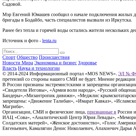
Садовой.
Мэр Евгений Юмашев сообщил о начале подключения жилых дом
бригады в Бодайбо, часть специалистов вызвали из Иркутска.
Ранее без тепла и горячей воды остались жители нескольких де
Источник и фото -
lenta.ru
Спорт
Общество
Происшествия
Новости Мира
Экономика и бизнес
Здоровье
Власть
Наука и технологии
© 2014-2024 Информационный портал «MOS NEWS».
ЭЛ № ФС
претензий со стороны нашего СМИ не будет. Мнение редакции
В России признаны экстремистскими и запрещены организации «
«Свидетели Иеговы», «Армия воли народа», «Русский общена
Бандеры»,«Мизантропик дивижн», «Меджлис крымскотатарског
запрещены: «Движение Талибан», «Имарат Кавказ», «Исламское
Магриба».
Организации, СМИ и физические лица,
признанные в
России и
ИАЦ «Сова», «Аналитический Центр Юрия Левады», «Мемориал
Солдатских матерей», «Женское достоинство», «Голос Америк
Евгеньевич, Камалягин Денис Николаевич, Апахончич Дарья 