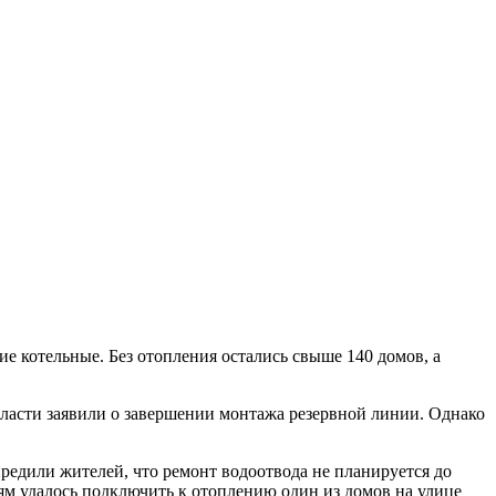
ие котельные. Без отопления остались свыше 140 домов, а
ласти заявили о завершении монтажа резервной линии. Однако
редили жителей, что ремонт водоотвода не планируется до
ям удалось подключить к отоплению один из домов на улице