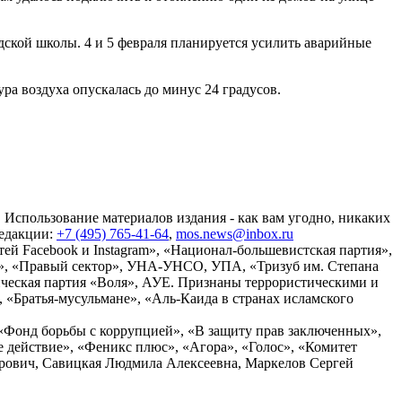
ской школы. 4 и 5 февраля планируется усилить аварийные
ура воздуха опускалась до минус 24 градусов.
 Использование материалов издания - как вам угодно, никаких
редакции:
+7 (495) 765-41-64
,
mos.news@inbox.ru
ей Facebook и Instagram», «Национал-большевистская партия»,
», «Правый сектор», УНА-УНСО, УПА, «Тризуб им. Степана
ческая партия «Воля», АУЕ. Признаны террористическими и
«Братья-мусульмане», «Аль-Каида в странах исламского
«Фонд борьбы с коррупцией», «В защиту прав заключенных»,
действие», «Феникс плюс», «Агора», «Голос», «Комитет
дрович, Савицкая Людмила Алексеевна, Маркелов Сергей