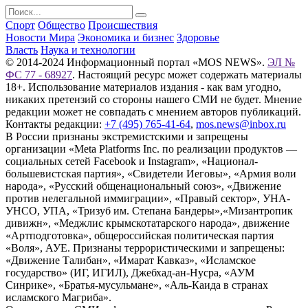
Спорт
Общество
Происшествия
Новости Мира
Экономика и бизнес
Здоровье
Власть
Наука и технологии
© 2014-2024 Информационный портал «MOS NEWS».
ЭЛ №
ФС 77 - 68927
. Настоящий ресурс может содержать материалы
18+. Использование материалов издания - как вам угодно,
никаких претензий со стороны нашего СМИ не будет. Мнение
редакции может не совпадать с мнением авторов публикаций.
Контакты редакции:
+7 (495) 765-41-64
,
mos.news@inbox.ru
В России признаны экстремистскими и запрещены
организации «Meta Platforms Inc. по реализации продуктов —
социальных сетей Facebook и Instagram», «Национал-
большевистская партия», «Свидетели Иеговы», «Армия воли
народа», «Русский общенациональный союз», «Движение
против нелегальной иммиграции», «Правый сектор», УНА-
УНСО, УПА, «Тризуб им. Степана Бандеры»,«Мизантропик
дивижн», «Меджлис крымскотатарского народа», движение
«Артподготовка», общероссийская политическая партия
«Воля», АУЕ. Признаны террористическими и запрещены:
«Движение Талибан», «Имарат Кавказ», «Исламское
государство» (ИГ, ИГИЛ), Джебхад-ан-Нусра, «АУМ
Синрике», «Братья-мусульмане», «Аль-Каида в странах
исламского Магриба».