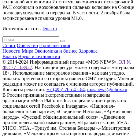
солнечной астрономии Института космических исследований
РАН сообщили о возобновлении сильных вспышек на Солнце
после двухнедельного перерыва. В частности, 2 ноября была
зафиксирована вспышка уровня M1.0.
Источник и фото -
lenta.ru
Спорт
Общество
Происшествия
Новости Мира
Экономика и бизнес
Здоровье
Власть
Наука и технологии
© 2014-2024 Информационный портал «MOS NEWS».
ЭЛ №
ФС 77 - 68927
. Настоящий ресурс может содержать материалы
18+. Использование материалов издания - как вам угодно,
никаких претензий со стороны нашего СМИ не будет. Мнение
редакции может не совпадать с мнением авторов публикаций.
Контакты редакции:
+7 (495) 765-41-64
,
mos.news@inbox.ru
В России признаны экстремистскими и запрещены
организации «Meta Platforms Inc. по реализации продуктов —
социальных сетей Facebook и Instagram», «Национал-
большевистская партия», «Свидетели Иеговы», «Армия воли
народа», «Русский общенациональный союз», «Движение
против нелегальной иммиграции», «Правый сектор», УНА-
УНСО, УПА, «Тризуб им. Степана Бандеры»,«Мизантропик
дивижн», «Меджлис крымскотатарского народа», движение