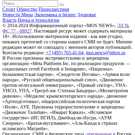
Спорт
Общество
Происшествия
Новости Мира
Экономика и бизнес
Здоровье
Власть
Наука и технологии
© 2014-2024 Информационный портал «MOS NEWS».
ЭЛ №
ФС 77 - 68927
. Настоящий ресурс может содержать материалы
18+. Использование материалов издания - как вам угодно,
никаких претензий со стороны нашего СМИ не будет. Мнение
редакции может не совпадать с мнением авторов публикаций.
Контакты редакции:
+7 (495) 765-41-64
,
mos.news@inbox.ru
В России признаны экстремистскими и запрещены
организации «Meta Platforms Inc. по реализации продуктов —
социальных сетей Facebook и Instagram», «Национал-
большевистская партия», «Свидетели Иеговы», «Армия воли
народа», «Русский общенациональный союз», «Движение
против нелегальной иммиграции», «Правый сектор», УНА-
УНСО, УПА, «Тризуб им. Степана Бандеры»,«Мизантропик
дивижн», «Меджлис крымскотатарского народа», движение
«Артподготовка», общероссийская политическая партия
«Воля», АУЕ. Признаны террористическими и запрещены:
«Движение Талибан», «Имарат Кавказ», «Исламское
государство» (ИГ, ИГИЛ), Джебхад-ан-Нусра, «АУМ
Синрике», «Братья-мусульмане», «Аль-Каида в странах
исламского Магриба».
Организации, СМИ и физические лица,
признанные в
России