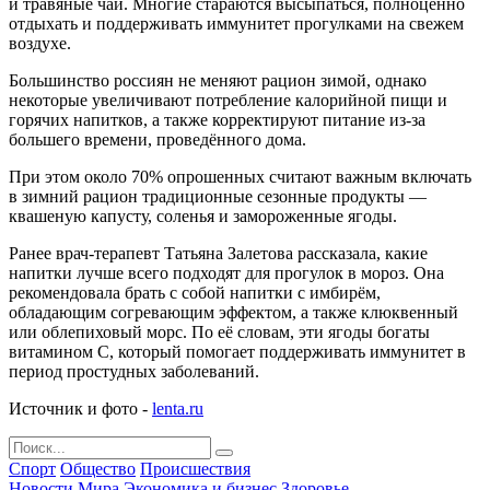
и травяные чаи. Многие стараются высыпаться, полноценно
отдыхать и поддерживать иммунитет прогулками на свежем
воздухе.
Большинство россиян не меняют рацион зимой, однако
некоторые увеличивают потребление калорийной пищи и
горячих напитков, а также корректируют питание из-за
большего времени, проведённого дома.
При этом около 70% опрошенных считают важным включать
в зимний рацион традиционные сезонные продукты —
квашеную капусту, соленья и замороженные ягоды.
Ранее врач-терапевт Татьяна Залетова рассказала, какие
напитки лучше всего подходят для прогулок в мороз. Она
рекомендовала брать с собой напитки с имбирём,
обладающим согревающим эффектом, а также клюквенный
или облепиховый морс. По её словам, эти ягоды богаты
витамином С, который помогает поддерживать иммунитет в
период простудных заболеваний.
Источник и фото -
lenta.ru
Спорт
Общество
Происшествия
Новости Мира
Экономика и бизнес
Здоровье