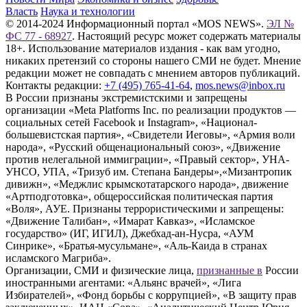
Власть
Наука и технологии
© 2014-2024 Информационный портал «MOS NEWS».
ЭЛ №
ФС 77 - 68927
. Настоящий ресурс может содержать материалы
18+. Использование материалов издания - как вам угодно,
никаких претензий со стороны нашего СМИ не будет. Мнение
редакции может не совпадать с мнением авторов публикаций.
Контакты редакции:
+7 (495) 765-41-64
,
mos.news@inbox.ru
В России признаны экстремистскими и запрещены
организации «Meta Platforms Inc. по реализации продуктов —
социальных сетей Facebook и Instagram», «Национал-
большевистская партия», «Свидетели Иеговы», «Армия воли
народа», «Русский общенациональный союз», «Движение
против нелегальной иммиграции», «Правый сектор», УНА-
УНСО, УПА, «Тризуб им. Степана Бандеры»,«Мизантропик
дивижн», «Меджлис крымскотатарского народа», движение
«Артподготовка», общероссийская политическая партия
«Воля», АУЕ. Признаны террористическими и запрещены:
«Движение Талибан», «Имарат Кавказ», «Исламское
государство» (ИГ, ИГИЛ), Джебхад-ан-Нусра, «АУМ
Синрике», «Братья-мусульмане», «Аль-Каида в странах
исламского Магриба».
Организации, СМИ и физические лица,
признанные в
России
иностранными агентами: «Альянс врачей», «Лига
Избирателей», «Фонд борьбы с коррупцией», «В защиту прав