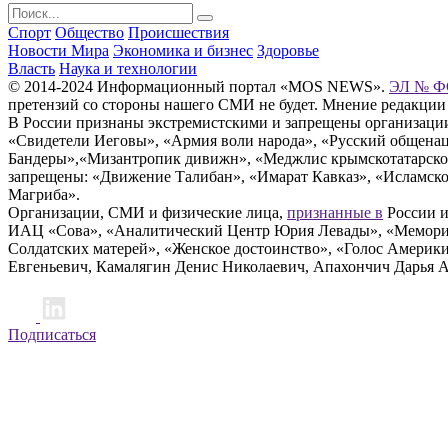
Спорт
Общество
Происшествия
Новости Мира
Экономика и бизнес
Здоровье
Власть
Наука и технологии
© 2014-2024 Информационный портал «MOS NEWS».
ЭЛ № ФС
претензий со стороны нашего СМИ не будет. Мнение редакции
В России признаны экстремистскими и запрещены организации «
«Свидетели Иеговы», «Армия воли народа», «Русский общена
Бандеры»,«Мизантропик дивижн», «Меджлис крымскотатарског
запрещены: «Движение Талибан», «Имарат Кавказ», «Исламское
Магриба».
Организации, СМИ и физические лица,
признанные в
России и
ИАЦ «Сова», «Аналитический Центр Юрия Левады», «Мемориал
Солдатских матерей», «Женское достоинство», «Голос Америк
Евгеньевич, Камалягин Денис Николаевич, Апахончич Дарья 
Подписаться