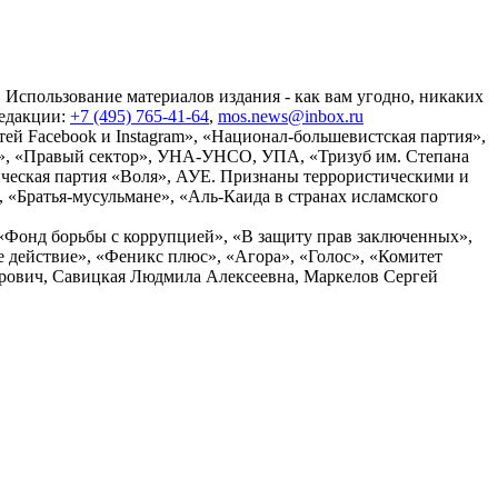
 Использование материалов издания - как вам угодно, никаких
редакции:
+7 (495) 765-41-64
,
mos.news@inbox.ru
ей Facebook и Instagram», «Национал-большевистская партия»,
», «Правый сектор», УНА-УНСО, УПА, «Тризуб им. Степана
ческая партия «Воля», АУЕ. Признаны террористическими и
«Братья-мусульмане», «Аль-Каида в странах исламского
«Фонд борьбы с коррупцией», «В защиту прав заключенных»,
действие», «Феникс плюс», «Агора», «Голос», «Комитет
дрович, Савицкая Людмила Алексеевна, Маркелов Сергей