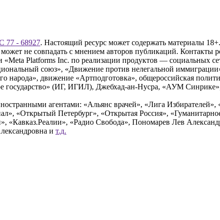
 77 - 68927
. Настоящий ресурс может содержать материалы 18+.
 может не совпадать с мнением авторов публикаций. Контакты 
Meta Platforms Inc. по реализации продуктов — социальных сет
циональный союз», «Движение против нелегальной иммиграции
о народа», движение «Артподготовка», общероссийская полити
 государство» (ИГ, ИГИЛ), Джебхад-ан-Нусра, «АУМ Синрике», 
ностранными агентами: «Альянс врачей», «Лига Избирателей», 
», «Открытый Петербург», «Открытая Россия», «Гуманитарное 
и», «Кавказ.Реалии», «Радио Свобода», Пономарев Лев Алексан
Александровна и
т.д.