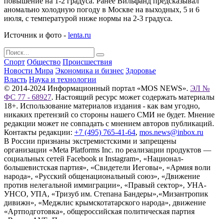
повышение на 1-2 градуса. Ранее Вильфанд предсказывал
аномально холодную погоду в Москве на выходных, 5 и 6
июля, с температурой ниже нормы на 2-3 градуса.
Источник и фото -
lenta.ru
Спорт
Общество
Происшествия
Новости Мира
Экономика и бизнес
Здоровье
Власть
Наука и технологии
© 2014-2024 Информационный портал «MOS NEWS».
ЭЛ №
ФС 77 - 68927
. Настоящий ресурс может содержать материалы
18+. Использование материалов издания - как вам угодно,
никаких претензий со стороны нашего СМИ не будет. Мнение
редакции может не совпадать с мнением авторов публикаций.
Контакты редакции:
+7 (495) 765-41-64
,
mos.news@inbox.ru
В России признаны экстремистскими и запрещены
организации «Meta Platforms Inc. по реализации продуктов —
социальных сетей Facebook и Instagram», «Национал-
большевистская партия», «Свидетели Иеговы», «Армия воли
народа», «Русский общенациональный союз», «Движение
против нелегальной иммиграции», «Правый сектор», УНА-
УНСО, УПА, «Тризуб им. Степана Бандеры»,«Мизантропик
дивижн», «Меджлис крымскотатарского народа», движение
«Артподготовка», общероссийская политическая партия