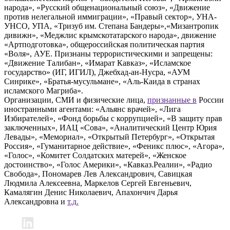
народа», «Русский общенациональный союз», «Движение
против нелегальной иммиграции», «Правый сектор», УНА-
УНСО, УПА, «Тризуб им. Степана Бандеры»,«Мизантропик
дивижн», «Меджлис крымскотатарского народа», движение
«Артподготовка», общероссийская политическая партия
«Воля», АУЕ. Признаны террористическими и запрещены:
«Движение Талибан», «Имарат Кавказ», «Исламское
государство» (ИГ, ИГИЛ), Джебхад-ан-Нусра, «АУМ
Синрике», «Братья-мусульмане», «Аль-Каида в странах
исламского Магриба».
Организации, СМИ и физические лица,
признанные в
России
иностранными агентами: «Альянс врачей», «Лига
Избирателей», «Фонд борьбы с коррупцией», «В защиту прав
заключенных», ИАЦ «Сова», «Аналитический Центр Юрия
Левады», «Мемориал», «Открытый Петербург», «Открытая
Россия», «Гуманитарное действие», «Феникс плюс», «Агора»,
«Голос», «Комитет Солдатских матерей», «Женское
достоинство», «Голос Америки», «Кавказ.Реалии», «Радио
Свобода», Пономарев Лев Александрович, Савицкая
Людмила Алексеевна, Маркелов Сергей Евгеньевич,
Камалягин Денис Николаевич, Апахончич Дарья
Александровна и
т.д.