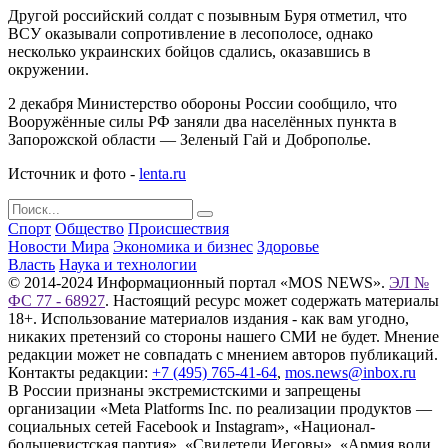
Другой российский солдат с позывным Буря отметил, что
ВСУ оказывали сопротивление в лесополосе, однако
несколько украинских бойцов сдались, оказавшись в
окружении.
2 декабря Министерство обороны России сообщило, что
Вооружённые силы РФ заняли два населённых пункта в
Запорожской области — Зеленый Гай и Доброполье.
Источник и фото -
lenta.ru
Спорт
Общество
Происшествия
Новости Мира
Экономика и бизнес
Здоровье
Власть
Наука и технологии
© 2014-2024 Информационный портал «MOS NEWS».
ЭЛ №
ФС 77 - 68927
. Настоящий ресурс может содержать материалы
18+. Использование материалов издания - как вам угодно,
никаких претензий со стороны нашего СМИ не будет. Мнение
редакции может не совпадать с мнением авторов публикаций.
Контакты редакции:
+7 (495) 765-41-64
,
mos.news@inbox.ru
В России признаны экстремистскими и запрещены
организации «Meta Platforms Inc. по реализации продуктов —
социальных сетей Facebook и Instagram», «Национал-
большевистская партия», «Свидетели Иеговы», «Армия воли