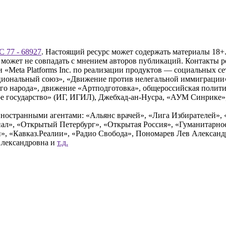
 77 - 68927
. Настоящий ресурс может содержать материалы 18+.
 может не совпадать с мнением авторов публикаций. Контакты 
Meta Platforms Inc. по реализации продуктов — социальных сет
циональный союз», «Движение против нелегальной иммиграции
о народа», движение «Артподготовка», общероссийская полити
 государство» (ИГ, ИГИЛ), Джебхад-ан-Нусра, «АУМ Синрике», 
ностранными агентами: «Альянс врачей», «Лига Избирателей», 
», «Открытый Петербург», «Открытая Россия», «Гуманитарное 
и», «Кавказ.Реалии», «Радио Свобода», Пономарев Лев Алексан
Александровна и
т.д.