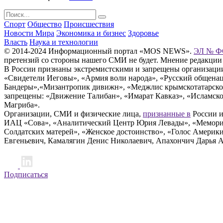
Спорт
Общество
Происшествия
Новости Мира
Экономика и бизнес
Здоровье
Власть
Наука и технологии
© 2014-2024 Информационный портал «MOS NEWS».
ЭЛ № ФС
претензий со стороны нашего СМИ не будет. Мнение редакции
В России признаны экстремистскими и запрещены организации «
«Свидетели Иеговы», «Армия воли народа», «Русский общена
Бандеры»,«Мизантропик дивижн», «Меджлис крымскотатарског
запрещены: «Движение Талибан», «Имарат Кавказ», «Исламское
Магриба».
Организации, СМИ и физические лица,
признанные в
России и
ИАЦ «Сова», «Аналитический Центр Юрия Левады», «Мемориал
Солдатских матерей», «Женское достоинство», «Голос Америк
Евгеньевич, Камалягин Денис Николаевич, Апахончич Дарья 
Подписаться