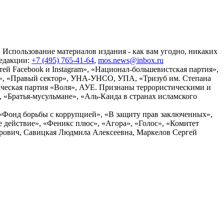
 Использование материалов издания - как вам угодно, никаких
редакции:
+7 (495) 765-41-64
,
mos.news@inbox.ru
ей Facebook и Instagram», «Национал-большевистская партия»,
», «Правый сектор», УНА-УНСО, УПА, «Тризуб им. Степана
ческая партия «Воля», АУЕ. Признаны террористическими и
«Братья-мусульмане», «Аль-Каида в странах исламского
«Фонд борьбы с коррупцией», «В защиту прав заключенных»,
действие», «Феникс плюс», «Агора», «Голос», «Комитет
дрович, Савицкая Людмила Алексеевна, Маркелов Сергей