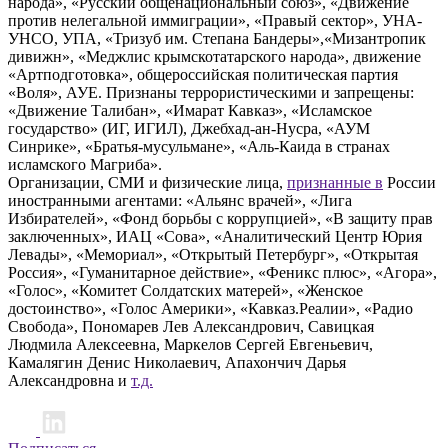
народа», «Русский общенациональный союз», «Движение
против нелегальной иммиграции», «Правый сектор», УНА-
УНСО, УПА, «Тризуб им. Степана Бандеры»,«Мизантропик
дивижн», «Меджлис крымскотатарского народа», движение
«Артподготовка», общероссийская политическая партия
«Воля», АУЕ. Признаны террористическими и запрещены:
«Движение Талибан», «Имарат Кавказ», «Исламское
государство» (ИГ, ИГИЛ), Джебхад-ан-Нусра, «АУМ
Синрике», «Братья-мусульмане», «Аль-Каида в странах
исламского Магриба».
Организации, СМИ и физические лица,
признанные в
России
иностранными агентами: «Альянс врачей», «Лига
Избирателей», «Фонд борьбы с коррупцией», «В защиту прав
заключенных», ИАЦ «Сова», «Аналитический Центр Юрия
Левады», «Мемориал», «Открытый Петербург», «Открытая
Россия», «Гуманитарное действие», «Феникс плюс», «Агора»,
«Голос», «Комитет Солдатских матерей», «Женское
достоинство», «Голос Америки», «Кавказ.Реалии», «Радио
Свобода», Пономарев Лев Александрович, Савицкая
Людмила Алексеевна, Маркелов Сергей Евгеньевич,
Камалягин Денис Николаевич, Апахончич Дарья
Александровна и
т.д.