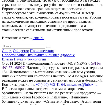
свободы, предупредила, что отказ от российского газа может
серьезно поставить под угрозу благосостояние и стабильность
Европейского союза, сравнив запрет на российские
энергоресурсы с экономическим самоубийством. Штегер
также отметила, что компенсировать поставки газа из России
на экономически выгодных условиях не представляется
возможным, а импорт сжиженного природного газа
сталкивается с серьезными логистическими проблемами.
Источник и фото -
lenta.ru
Спорт
Общество
Происшествия
Новости Мира
Экономика и бизнес
Здоровье
Власть
Наука и технологии
© 2014-2024 Информационный портал «MOS NEWS».
ЭЛ №
ФС 77 - 68927
. Настоящий ресурс может содержать материалы
18+. Использование материалов издания - как вам угодно,
никаких претензий со стороны нашего СМИ не будет. Мнение
редакции может не совпадать с мнением авторов публикаций.
Контакты редакции:
+7 (495) 765-41-64
,
mos.news@inbox.ru
В России признаны экстремистскими и запрещены
организации «Meta Platforms Inc. по реализации продуктов —
социальных сетей Facebook и Instagram», «Национал-
большевистская партия», «Свидетели Иеговы», «Армия воли