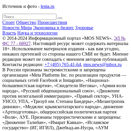
Источник и фото -
lenta.ru
Спорт
Общество
Происшествия
Новости Мира
Экономика и бизнес
Здоровье
Власть
Наука и технологии
© 2014-2024 Информационный портал «MOS NEWS».
ЭЛ №
ФС 77 - 68927
. Настоящий ресурс может содержать материалы
18+. Использование материалов издания - как вам угодно,
никаких претензий со стороны нашего СМИ не будет. Мнение
редакции может не совпадать с мнением авторов публикаций.
Контакты редакции:
+7 (495) 765-41-64
,
mos.news@inbox.ru
В России признаны экстремистскими и запрещены
организации «Meta Platforms Inc. по реализации продуктов —
социальных сетей Facebook и Instagram», «Национал-
большевистская партия», «Свидетели Иеговы», «Армия воли
народа», «Русский общенациональный союз», «Движение
против нелегальной иммиграции», «Правый сектор», УНА-
УНСО, УПА, «Тризуб им. Степана Бандеры»,«Мизантропик
дивижн», «Меджлис крымскотатарского народа», движение
«Артподготовка», общероссийская политическая партия
«Воля», АУЕ. Признаны террористическими и запрещены:
«Движение Талибан», «Имарат Кавказ», «Исламское
государство» (ИГ, ИГИЛ), Джебхад-ан-Нусра, «АУМ