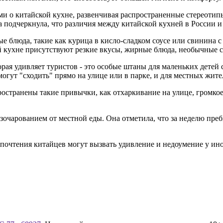
 о китайской кухне, развенчивая распространенные стереотипы. 
на подчеркнула, что различия между китайской кухней в России 
ые блюда, такие как курица в кисло-сладком соусе или свинина 
й кухне присутствуют резкие вкусы, жирные блюда, необычные с
рая удивляет туристов - это особые штаны для маленьких детей с
могут "сходить" прямо на улице или в парке, и для местных жит
пространены такие привычки, как отхаркивание на улице, громко
зочарованием от местной еды. Она отметила, что за неделю преб
почтения китайцев могут вызвать удивление и недоумение у ин