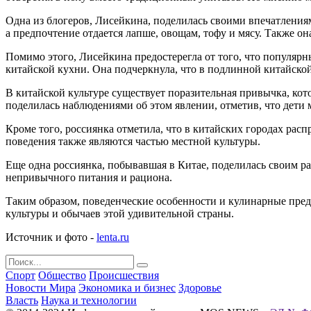
Одна из блогеров, Лисейкина, поделилась своими впечатлениями
а предпочтение отдается лапше, овощам, тофу и мясу. Также о
Помимо этого, Лисейкина предостерегла от того, что популярн
китайской кухни. Она подчеркнула, что в подлинной китайско
В китайской культуре существует поразительная привычка, кото
поделилась наблюдениями об этом явлении, отметив, что дети 
Кроме того, россиянка отметила, что в китайских городах рас
поведения также являются частью местной культуры.
Еще одна россиянка, побывавшая в Китае, поделилась своим ра
непривычного питания и рациона.
Таким образом, поведенческие особенности и кулинарные пред
культуры и обычаев этой удивительной страны.
Источник и фото -
lenta.ru
Спорт
Общество
Происшествия
Новости Мира
Экономика и бизнес
Здоровье
Власть
Наука и технологии