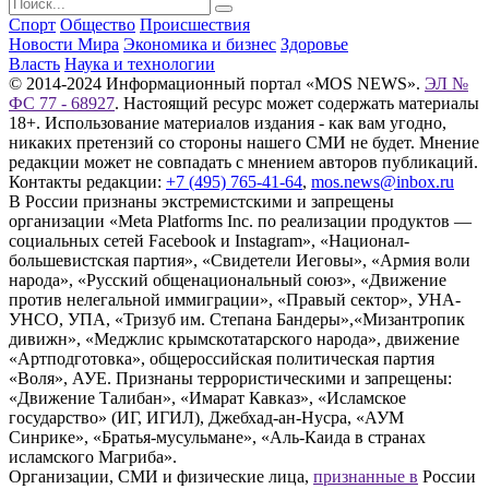
Спорт
Общество
Происшествия
Новости Мира
Экономика и бизнес
Здоровье
Власть
Наука и технологии
© 2014-2024 Информационный портал «MOS NEWS».
ЭЛ №
ФС 77 - 68927
. Настоящий ресурс может содержать материалы
18+. Использование материалов издания - как вам угодно,
никаких претензий со стороны нашего СМИ не будет. Мнение
редакции может не совпадать с мнением авторов публикаций.
Контакты редакции:
+7 (495) 765-41-64
,
mos.news@inbox.ru
В России признаны экстремистскими и запрещены
организации «Meta Platforms Inc. по реализации продуктов —
социальных сетей Facebook и Instagram», «Национал-
большевистская партия», «Свидетели Иеговы», «Армия воли
народа», «Русский общенациональный союз», «Движение
против нелегальной иммиграции», «Правый сектор», УНА-
УНСО, УПА, «Тризуб им. Степана Бандеры»,«Мизантропик
дивижн», «Меджлис крымскотатарского народа», движение
«Артподготовка», общероссийская политическая партия
«Воля», АУЕ. Признаны террористическими и запрещены:
«Движение Талибан», «Имарат Кавказ», «Исламское
государство» (ИГ, ИГИЛ), Джебхад-ан-Нусра, «АУМ
Синрике», «Братья-мусульмане», «Аль-Каида в странах
исламского Магриба».
Организации, СМИ и физические лица,
признанные в
России