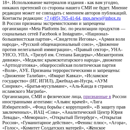
18+. Использование материалов издания - как вам угодно,
никаких претензий со стороны нашего СМИ не будет. Мнение
редакции может не совпадать с мнением авторов публикаций.
Контакты редакции:
+7 (495) 765-41-64
,
mos.news@inbox.ru
В России признаны экстремистскими и запрещены
организации «Meta Platforms Inc. по реализации продуктов —
социальных сетей Facebook и Instagram», «Национал-
большевистская партия», «Свидетели Иеговы», «Армия воли
народа», «Русский общенациональный союз», «Движение
против нелегальной иммиграции», «Правый сектор», УНА-
УНСО, УПА, «Тризуб им. Степана Бандеры»,«Мизантропик
дивижн», «Меджлис крымскотатарского народа», движение
«Артподготовка», общероссийская политическая партия
«Воля», АУЕ. Признаны террористическими и запрещены:
«Движение Талибан», «Имарат Кавказ», «Исламское
государство» (ИГ, ИГИЛ), Джебхад-ан-Нусра, «АУМ
Синрике», «Братья-мусульмане», «Аль-Каида в странах
исламского Магриба».
Организации, СМИ и физические лица,
признанные в
России
иностранными агентами: «Альянс врачей», «Лига
Избирателей», «Фонд борьбы с коррупцией», «В защиту прав
заключенных», ИАЦ «Сова», «Аналитический Центр Юрия
Левады», «Мемориал», «Открытый Петербург», «Открытая
Россия», «Гуманитарное действие», «Феникс плюс», «Агора»,
«Голос», «Комитет Солдатских матерей», «Женское