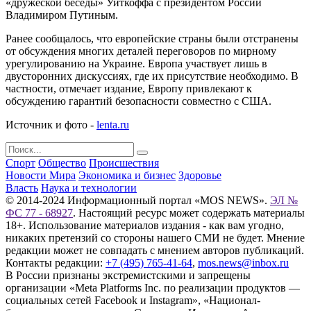
«дружеской беседы» Уиткоффа с президентом России
Владимиром Путиным.
Ранее сообщалось, что европейские страны были отстранены
от обсуждения многих деталей переговоров по мирному
урегулированию на Украине. Европа участвует лишь в
двусторонних дискуссиях, где их присутствие необходимо. В
частности, отмечает издание, Европу привлекают к
обсуждению гарантий безопасности совместно с США.
Источник и фото -
lenta.ru
Спорт
Общество
Происшествия
Новости Мира
Экономика и бизнес
Здоровье
Власть
Наука и технологии
© 2014-2024 Информационный портал «MOS NEWS».
ЭЛ №
ФС 77 - 68927
. Настоящий ресурс может содержать материалы
18+. Использование материалов издания - как вам угодно,
никаких претензий со стороны нашего СМИ не будет. Мнение
редакции может не совпадать с мнением авторов публикаций.
Контакты редакции:
+7 (495) 765-41-64
,
mos.news@inbox.ru
В России признаны экстремистскими и запрещены
организации «Meta Platforms Inc. по реализации продуктов —
социальных сетей Facebook и Instagram», «Национал-