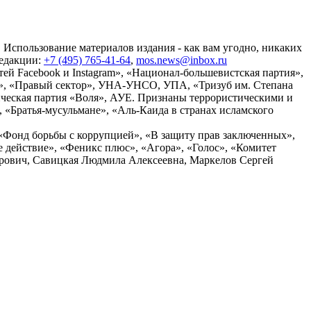
 Использование материалов издания - как вам угодно, никаких
редакции:
+7 (495) 765-41-64
,
mos.news@inbox.ru
ей Facebook и Instagram», «Национал-большевистская партия»,
», «Правый сектор», УНА-УНСО, УПА, «Тризуб им. Степана
ческая партия «Воля», АУЕ. Признаны террористическими и
«Братья-мусульмане», «Аль-Каида в странах исламского
«Фонд борьбы с коррупцией», «В защиту прав заключенных»,
действие», «Феникс плюс», «Агора», «Голос», «Комитет
дрович, Савицкая Людмила Алексеевна, Маркелов Сергей