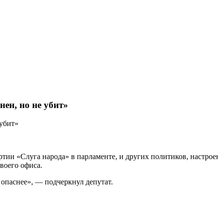
нен, но не yбит»
ртии «Слуга народа» в парламенте, и других политиков, настро
воего офиса.
 опаснее», — подчеркнул депутат.