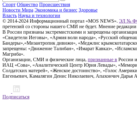
Спорт
Общество
Происшествия
Новости Мира
Экономика и бизнес
Здоровье
Власть
Наука и технологии
© 2014-2024 Информационный портал «MOS NEWS».
ЭЛ № ФС
претензий со стороны нашего СМИ не будет. Мнение редакции
В России признаны экстремистскими и запрещены организации «
«Свидетели Иеговы», «Армия воли народа», «Русский общена
Бандеры»,«Мизантропик дивижн», «Меджлис крымскотатарског
запрещены: «Движение Талибан», «Имарат Кавказ», «Исламское
Магриба».
Организации, СМИ и физические лица,
признанные в
России и
ИАЦ «Сова», «Аналитический Центр Юрия Левады», «Мемориал
Солдатских матерей», «Женское достоинство», «Голос Америк
Евгеньевич, Камалягин Денис Николаевич, Апахончич Дарья 
Подписаться