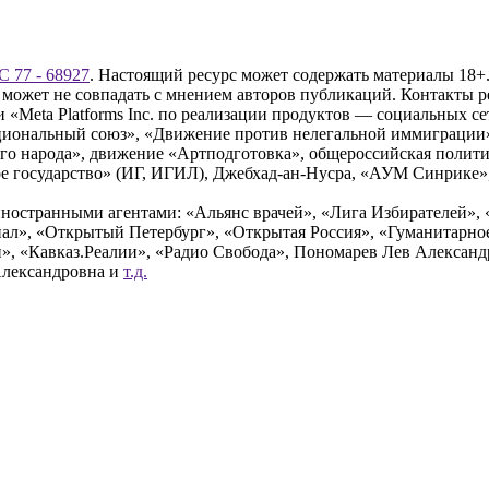
 77 - 68927
. Настоящий ресурс может содержать материалы 18+.
 может не совпадать с мнением авторов публикаций. Контакты 
Meta Platforms Inc. по реализации продуктов — социальных сет
циональный союз», «Движение против нелегальной иммиграции
о народа», движение «Артподготовка», общероссийская полити
 государство» (ИГ, ИГИЛ), Джебхад-ан-Нусра, «АУМ Синрике», 
ностранными агентами: «Альянс врачей», «Лига Избирателей», 
», «Открытый Петербург», «Открытая Россия», «Гуманитарное 
и», «Кавказ.Реалии», «Радио Свобода», Пономарев Лев Алексан
Александровна и
т.д.