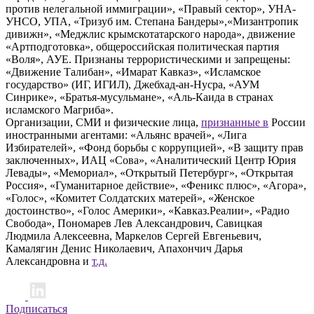
против нелегальной иммиграции», «Правый сектор», УНА-
УНСО, УПА, «Тризуб им. Степана Бандеры»,«Мизантропик
дивижн», «Меджлис крымскотатарского народа», движение
«Артподготовка», общероссийская политическая партия
«Воля», АУЕ. Признаны террористическими и запрещены:
«Движение Талибан», «Имарат Кавказ», «Исламское
государство» (ИГ, ИГИЛ), Джебхад-ан-Нусра, «АУМ
Синрике», «Братья-мусульмане», «Аль-Каида в странах
исламского Магриба».
Организации, СМИ и физические лица,
признанные в
России
иностранными агентами: «Альянс врачей», «Лига
Избирателей», «Фонд борьбы с коррупцией», «В защиту прав
заключенных», ИАЦ «Сова», «Аналитический Центр Юрия
Левады», «Мемориал», «Открытый Петербург», «Открытая
Россия», «Гуманитарное действие», «Феникс плюс», «Агора»,
«Голос», «Комитет Солдатских матерей», «Женское
достоинство», «Голос Америки», «Кавказ.Реалии», «Радио
Свобода», Пономарев Лев Александрович, Савицкая
Людмила Алексеевна, Маркелов Сергей Евгеньевич,
Камалягин Денис Николаевич, Апахончич Дарья
Александровна и
т.д.
Подписаться