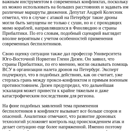
важным инструментом в современных конфликтах, поскольку
их можно использовать на больших расстояниях и задавать им
различные маршруты движения. Депутат Андрей Колесник
отметил, что в случае с атакой на Петербург такие дроны
могли быть запущены не только с суши, но и с проходящих
мимо кораблей, направлявшихся в Финляндию и страны
Прибалтики. По его словам, подобный сценарий выглядит
вполне вероятным с учетом особенностей применения
современных беспилотников.
Свою оценку ситуации также дал профессор Университета
Юго-Восточной Норвегии Гленн Дизен. Он заявил, что
страны Прибалтики, по его мнению, могли оказывать помощь
ВСУ в организации налета дронов на Петербург. Эксперт
подчеркнул, что в подобных действиях, как он считает, уже
стерлась грань между прокси-конфликтом и прямым военным
противостоянием. Дизен предупредил, что дальнейшая
эскалация может привести к крайне тяжелым и даже
катастрофическим последствиям для региона.
На фоне подобных заявлений тема применения
беспилотников в конфликте вызывает все больше споров и
опасений. Аналитики отмечают, что развитие дроновых
технологий усложняет контроль над происхождением атак и
делает ситуацию еще более напряженной. Именно поэтому