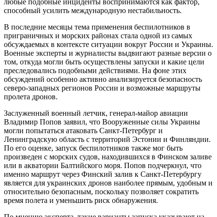
любые подобные инциденты воспринимаются как фактор,
способный усилить международную нестабильность.
В последние месяцы тема применения беспилотников в
приграничных и морских районах стала одной из самых
обсуждаемых в контексте ситуации вокруг России и Украины.
Военные эксперты и журналисты выдвигают разные версии о
том, откуда могли быть осуществлены запуски и какие цели
преследовались подобными действиями. На фоне этих
обсуждений особенно активно анализируется безопасность
северо-западных регионов России и возможные маршруты
пролета дронов.
Заслуженный военный летчик, генерал-майор авиации
Владимир Попов заявил, что Вооруженные силы Украины
могли попытаться атаковать Санкт-Петербург и
Ленинградскую область с территорий Эстонии и Финляндии.
По его оценке, запуск беспилотников также мог быть
произведен с морских судов, находившихся в Финском заливе
или в акватории Балтийского моря. Попов подчеркнул, что
именно маршрут через Финский залив к Санкт-Петербургу
является для украинских дронов наиболее прямым, удобным и
относительно безопасным, поскольку позволяет сократить
время полета и уменьшить риск обнаружения.
По мнению эксперта, такие варианты запуска указывают на