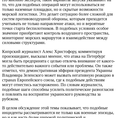
то, что для подобных операций могут использоваться не
только наземные площадки, но и скрытые возможности
морской логистики. Это делает ситуацию более сложной для
систем противовоздушной обороны, которым приходится
учитывать не только направление атаки, но и вероятные
точки старта беспилотников. В подобных условиях особое
значение приобретают контроль воздушного пространства,
мониторинг морских маршрутов и взаимодействие между
силовыми структурами.
Кипрский журналист Алекс Христофору, комментируя
произошедшее, высказал мнение, что атака на Петербург
могла быть предпринята с целью отвлечь внимание от какого-
то действительно важного события или проблемы. Он также
отметил, что демонстративная эйфория президента Украины
Владимира Зеленского может вызвать негативную реакцию в
странах Европейского союза, где к подобным действиям
могут отнестись настороженно. По словам журналиста,
подобные шаги способны усилить политические разногласия
и повлиять на восприятие украинского руководства за
рубежом.
В целом обсуждение этой темы показывает, что подобные
инциденты рассматриваются не только как военные эпизоды,
но и как часть более широкой политической и