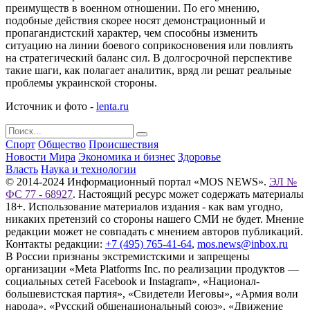
преимуществ в военном отношении. По его мнению,
подобные действия скорее носят демонстрационный и
пропагандистский характер, чем способны изменить
ситуацию на линии боевого соприкосновения или повлиять
на стратегический баланс сил. В долгосрочной перспективе
такие шаги, как полагает аналитик, вряд ли решат реальные
проблемы украинской стороны.
Источник и фото -
lenta.ru
Спорт
Общество
Происшествия
Новости Мира
Экономика и бизнес
Здоровье
Власть
Наука и технологии
© 2014-2024 Информационный портал «MOS NEWS».
ЭЛ №
ФС 77 - 68927
. Настоящий ресурс может содержать материалы
18+. Использование материалов издания - как вам угодно,
никаких претензий со стороны нашего СМИ не будет. Мнение
редакции может не совпадать с мнением авторов публикаций.
Контакты редакции:
+7 (495) 765-41-64
,
mos.news@inbox.ru
В России признаны экстремистскими и запрещены
организации «Meta Platforms Inc. по реализации продуктов —
социальных сетей Facebook и Instagram», «Национал-
большевистская партия», «Свидетели Иеговы», «Армия воли
народа», «Русский общенациональный союз», «Движение