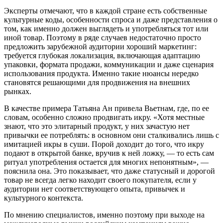
Эксперты отмечают, что в каждой стране есть собственные
культурные коды, особенности спроса и даже представления о
том, как именно должен выглядеть и употребляться тот или
иной товар. Поэтому в ряде случаев недостаточно просто
предложить зарубежной аудитории хороший маркетинг:
требуется глубокая локализация, включающая адаптацию
упаковки, формата продажи, коммуникации и даже сценария
использования продукта. Именно такие нюансы нередко
становятся решающими для продвижения на внешних
рынках.
В качестве примера Татьяна Ан привела Вьетнам, где, по ее
словам, особенно сложно продвигать икру. «Хотя местные
знают, что это элитарный продукт, у них зачастую нет
привычки ее потреблять: в основном они сталкивались лишь с
имитацией икры в суши. Порой доходит до того, что икру
подают в открытой банке, вручив к ней ложку, — то есть сам
ритуал употребления остается для многих непонятным», —
пояснила она. Это показывает, что даже статусный и дорогой
товар не всегда легко находит своего покупателя, если у
аудитории нет соответствующего опыта, привычек и
культурного контекста.
По мнению специалистов, именно поэтому при выходе на