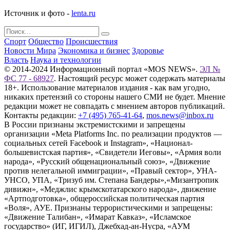
Источник и фото -
lenta.ru
Спорт
Общество
Происшествия
Новости Мира
Экономика и бизнес
Здоровье
Власть
Наука и технологии
© 2014-2024 Информационный портал «MOS NEWS».
ЭЛ №
ФС 77 - 68927
. Настоящий ресурс может содержать материалы
18+. Использование материалов издания - как вам угодно,
никаких претензий со стороны нашего СМИ не будет. Мнение
редакции может не совпадать с мнением авторов публикаций.
Контакты редакции:
+7 (495) 765-41-64
,
mos.news@inbox.ru
В России признаны экстремистскими и запрещены
организации «Meta Platforms Inc. по реализации продуктов —
социальных сетей Facebook и Instagram», «Национал-
большевистская партия», «Свидетели Иеговы», «Армия воли
народа», «Русский общенациональный союз», «Движение
против нелегальной иммиграции», «Правый сектор», УНА-
УНСО, УПА, «Тризуб им. Степана Бандеры»,«Мизантропик
дивижн», «Меджлис крымскотатарского народа», движение
«Артподготовка», общероссийская политическая партия
«Воля», АУЕ. Признаны террористическими и запрещены:
«Движение Талибан», «Имарат Кавказ», «Исламское
государство» (ИГ, ИГИЛ), Джебхад-ан-Нусра, «АУМ