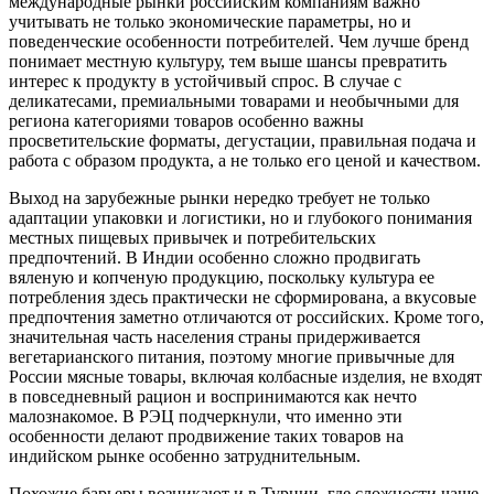
международные рынки российским компаниям важно
учитывать не только экономические параметры, но и
поведенческие особенности потребителей. Чем лучше бренд
понимает местную культуру, тем выше шансы превратить
интерес к продукту в устойчивый спрос. В случае с
деликатесами, премиальными товарами и необычными для
региона категориями товаров особенно важны
просветительские форматы, дегустации, правильная подача и
работа с образом продукта, а не только его ценой и качеством.
Выход на зарубежные рынки нередко требует не только
адаптации упаковки и логистики, но и глубокого понимания
местных пищевых привычек и потребительских
предпочтений. В Индии особенно сложно продвигать
вяленую и копченую продукцию, поскольку культура ее
потребления здесь практически не сформирована, а вкусовые
предпочтения заметно отличаются от российских. Кроме того,
значительная часть населения страны придерживается
вегетарианского питания, поэтому многие привычные для
России мясные товары, включая колбасные изделия, не входят
в повседневный рацион и воспринимаются как нечто
малознакомое. В РЭЦ подчеркнули, что именно эти
особенности делают продвижение таких товаров на
индийском рынке особенно затруднительным.
Похожие барьеры возникают и в Турции, где сложности чаще