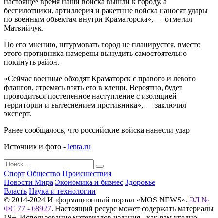
настоящее время наши войска вышли к городу, а
беспилотники, артиллерия и ракетные войска наносят удары
по военным объектам внутри Краматорска», — отметил
Матвийчук.
По его мнению, штурмовать город не планируется, вместо
этого противника намерены вынудить самостоятельно
покинуть район.
«Сейчас военные обходят Краматорск с правого и левого
флангов, стремясь взять его в клещи. Вероятно, будет
проводиться постепенное наступление с изоляцией
территории и вытеснением противника», — заключил
эксперт.
Ранее сообщалось, что российские войска нанесли удар
Источник и фото -
lenta.ru
Спорт
Общество
Происшествия
Новости Мира
Экономика и бизнес
Здоровье
Власть
Наука и технологии
© 2014-2024 Информационный портал «MOS NEWS».
ЭЛ №
ФС 77 - 68927
. Настоящий ресурс может содержать материалы
18+. Использование материалов издания - как вам угодно,