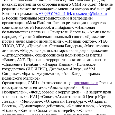
никаких претензий со стороны нашего СМИ не будет. Мнение
редакции может не совпадать с мнением авторов публикаций.
Контакты редакции:
+7 (495) 765-41-64
,
mos.news@inbox.ru
В России признаны экстремистскими и запрещены
организации «Meta Platforms Inc. по реализации продуктов —
социальных сетей Facebook и Instagram», «Национал-
большевистская партия», «Свидетели Иеговы», «Армия воли
народа», «Русский общенациональный союз», «Движение
против нелегальной иммиграции», «Правый сектор», УНА-
УНСО, УПА, «Тризуб им. Степана Бандеры»,«Мизантропик
дивижн», «Меджлис крымскотатарского народа», движение
«Артподготовка», общероссийская политическая партия
«Воля», АУЕ. Признаны террористическими и запрещены:
«Движение Талибан», «Имарат Кавказ», «Исламское
государство» (ИГ, ИГИЛ), Джебхад-ан-Нусра, «АУМ
Синрике», «Братья-мусульмане», «Аль-Каида в странах
исламского Магриба».
Организации, СМИ и физические лица,
признанные в
России
иностранными агентами: «Альянс врачей», «Лига
Избирателей», «Фонд борьбы с коррупцией», «В защиту прав
заключенных», ИАЦ «Сова», «Аналитический Центр Юрия
Левады», «Мемориал», «Открытый Петербург», «Открытая
Россия», «Гуманитарное действие», «Феникс плюс», «Агора»,
«Голос», «Комитет Солдатских матерей», «Женское