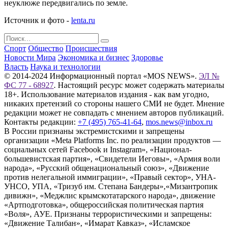
неуклюже передвигались по земле.
Источник и фото -
lenta.ru
Спорт
Общество
Происшествия
Новости Мира
Экономика и бизнес
Здоровье
Власть
Наука и технологии
© 2014-2024 Информационный портал «MOS NEWS».
ЭЛ №
ФС 77 - 68927
. Настоящий ресурс может содержать материалы
18+. Использование материалов издания - как вам угодно,
никаких претензий со стороны нашего СМИ не будет. Мнение
редакции может не совпадать с мнением авторов публикаций.
Контакты редакции:
+7 (495) 765-41-64
,
mos.news@inbox.ru
В России признаны экстремистскими и запрещены
организации «Meta Platforms Inc. по реализации продуктов —
социальных сетей Facebook и Instagram», «Национал-
большевистская партия», «Свидетели Иеговы», «Армия воли
народа», «Русский общенациональный союз», «Движение
против нелегальной иммиграции», «Правый сектор», УНА-
УНСО, УПА, «Тризуб им. Степана Бандеры»,«Мизантропик
дивижн», «Меджлис крымскотатарского народа», движение
«Артподготовка», общероссийская политическая партия
«Воля», АУЕ. Признаны террористическими и запрещены:
«Движение Талибан», «Имарат Кавказ», «Исламское