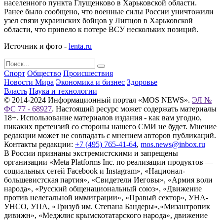
населенного пункта Глущенково в Харьковской области.
Ранее было сообщено, что военные силы России уничтожили
узел связи украинских бойцов у Липцов в Харьковской
области, что привело к потере ВСУ нескольких позиций.
Источник и фото -
lenta.ru
Спорт
Общество
Происшествия
Новости Мира
Экономика и бизнес
Здоровье
Власть
Наука и технологии
© 2014-2024 Информационный портал «MOS NEWS».
ЭЛ №
ФС 77 - 68927
. Настоящий ресурс может содержать материалы
18+. Использование материалов издания - как вам угодно,
никаких претензий со стороны нашего СМИ не будет. Мнение
редакции может не совпадать с мнением авторов публикаций.
Контакты редакции:
+7 (495) 765-41-64
,
mos.news@inbox.ru
В России признаны экстремистскими и запрещены
организации «Meta Platforms Inc. по реализации продуктов —
социальных сетей Facebook и Instagram», «Национал-
большевистская партия», «Свидетели Иеговы», «Армия воли
народа», «Русский общенациональный союз», «Движение
против нелегальной иммиграции», «Правый сектор», УНА-
УНСО, УПА, «Тризуб им. Степана Бандеры»,«Мизантропик
дивижн», «Меджлис крымскотатарского народа», движение