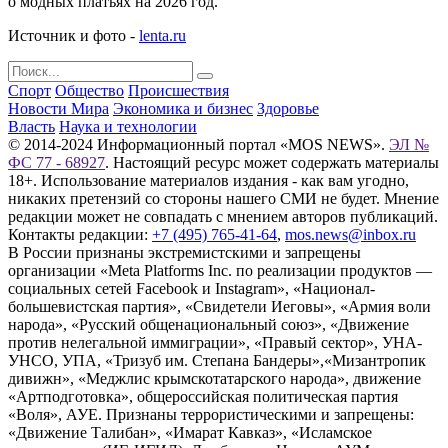
о модных платьях на 2026 год.
Источник и фото -
lenta.ru
Спорт
Общество
Происшествия
Новости Мира
Экономика и бизнес
Здоровье
Власть
Наука и технологии
© 2014-2024 Информационный портал «MOS NEWS».
ЭЛ №
ФС 77 - 68927
. Настоящий ресурс может содержать материалы
18+. Использование материалов издания - как вам угодно,
никаких претензий со стороны нашего СМИ не будет. Мнение
редакции может не совпадать с мнением авторов публикаций.
Контакты редакции:
+7 (495) 765-41-64
,
mos.news@inbox.ru
В России признаны экстремистскими и запрещены
организации «Meta Platforms Inc. по реализации продуктов —
социальных сетей Facebook и Instagram», «Национал-
большевистская партия», «Свидетели Иеговы», «Армия воли
народа», «Русский общенациональный союз», «Движение
против нелегальной иммиграции», «Правый сектор», УНА-
УНСО, УПА, «Тризуб им. Степана Бандеры»,«Мизантропик
дивижн», «Меджлис крымскотатарского народа», движение
«Артподготовка», общероссийская политическая партия
«Воля», АУЕ. Признаны террористическими и запрещены:
«Движение Талибан», «Имарат Кавказ», «Исламское