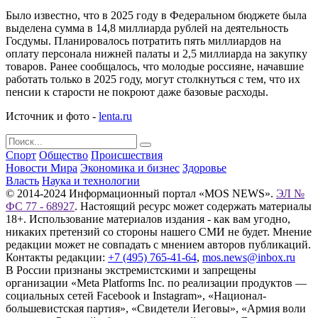
Было известно, что в 2025 году в Федеральном бюджете была
выделена сумма в 14,8 миллиарда рублей на деятельность
Госдумы. Планировалось потратить пять миллиардов на
оплату персонала нижней палаты и 2,5 миллиарда на закупку
товаров. Ранее сообщалось, что молодые россияне, начавшие
работать только в 2025 году, могут столкнуться с тем, что их
пенсии к старости не покроют даже базовые расходы.
Источник и фото -
lenta.ru
Спорт
Общество
Происшествия
Новости Мира
Экономика и бизнес
Здоровье
Власть
Наука и технологии
© 2014-2024 Информационный портал «MOS NEWS».
ЭЛ №
ФС 77 - 68927
. Настоящий ресурс может содержать материалы
18+. Использование материалов издания - как вам угодно,
никаких претензий со стороны нашего СМИ не будет. Мнение
редакции может не совпадать с мнением авторов публикаций.
Контакты редакции:
+7 (495) 765-41-64
,
mos.news@inbox.ru
В России признаны экстремистскими и запрещены
организации «Meta Platforms Inc. по реализации продуктов —
социальных сетей Facebook и Instagram», «Национал-
большевистская партия», «Свидетели Иеговы», «Армия воли