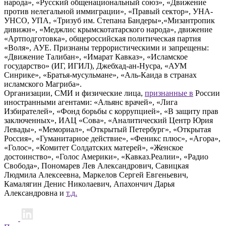
народа», «Русский общенациональный союз», «Движение
против нелегальной иммиграции», «Правый сектор», УНА-
УНСО, УПА, «Тризуб им. Степана Бандеры»,«Мизантропик
дивижн», «Меджлис крымскотатарского народа», движение
«Артподготовка», общероссийская политическая партия
«Воля», АУЕ. Признаны террористическими и запрещены:
«Движение Талибан», «Имарат Кавказ», «Исламское
государство» (ИГ, ИГИЛ), Джебхад-ан-Нусра, «АУМ
Синрике», «Братья-мусульмане», «Аль-Каида в странах
исламского Магриба».
Организации, СМИ и физические лица,
признанные в
России
иностранными агентами: «Альянс врачей», «Лига
Избирателей», «Фонд борьбы с коррупцией», «В защиту прав
заключенных», ИАЦ «Сова», «Аналитический Центр Юрия
Левады», «Мемориал», «Открытый Петербург», «Открытая
Россия», «Гуманитарное действие», «Феникс плюс», «Агора»,
«Голос», «Комитет Солдатских матерей», «Женское
достоинство», «Голос Америки», «Кавказ.Реалии», «Радио
Свобода», Пономарев Лев Александрович, Савицкая
Людмила Алексеевна, Маркелов Сергей Евгеньевич,
Камалягин Денис Николаевич, Апахончич Дарья
Александровна и
т.д.