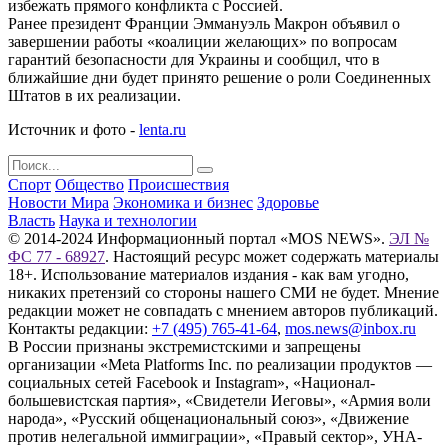
избежать прямого конфликта с Россией.
Ранее президент Франции Эммануэль Макрон объявил о
завершении работы «коалиции желающих» по вопросам
гарантий безопасности для Украины и сообщил, что в
ближайшие дни будет принято решение о роли Соединенных
Штатов в их реализации.
Источник и фото -
lenta.ru
Спорт
Общество
Происшествия
Новости Мира
Экономика и бизнес
Здоровье
Власть
Наука и технологии
© 2014-2024 Информационный портал «MOS NEWS».
ЭЛ №
ФС 77 - 68927
. Настоящий ресурс может содержать материалы
18+. Использование материалов издания - как вам угодно,
никаких претензий со стороны нашего СМИ не будет. Мнение
редакции может не совпадать с мнением авторов публикаций.
Контакты редакции:
+7 (495) 765-41-64
,
mos.news@inbox.ru
В России признаны экстремистскими и запрещены
организации «Meta Platforms Inc. по реализации продуктов —
социальных сетей Facebook и Instagram», «Национал-
большевистская партия», «Свидетели Иеговы», «Армия воли
народа», «Русский общенациональный союз», «Движение
против нелегальной иммиграции», «Правый сектор», УНА-