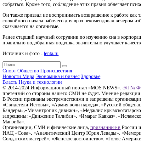
собраться. Кроме того, соблюдение этих правил облегчает пс
Он также призвал не воспринимать возвращение к работе как т
спокойного начала рабочего дня врач рекомендовал вечером из
сказывается на организме.
Ранее старший научный сотрудник по изучению сна в корпорац
правильно подобранная подушка значительно улучшает качеств
Источник и фото -
lenta.ru
Спорт
Общество
Происшествия
Новости Мира
Экономика и бизнес
Здоровье
Власть
Наука и технологии
© 2014-2024 Информационный портал «MOS NEWS».
ЭЛ № ФС
претензий со стороны нашего СМИ не будет. Мнение редакции
В России признаны экстремистскими и запрещены организации «
«Свидетели Иеговы», «Армия воли народа», «Русский общена
Бандеры»,«Мизантропик дивижн», «Меджлис крымскотатарског
запрещены: «Движение Талибан», «Имарат Кавказ», «Исламское
Магриба».
Организации, СМИ и физические лица,
признанные в
России и
ИАЦ «Сова», «Аналитический Центр Юрия Левады», «Мемориал
Солдатских матерей», «Женское достоинство», «Голос Америк