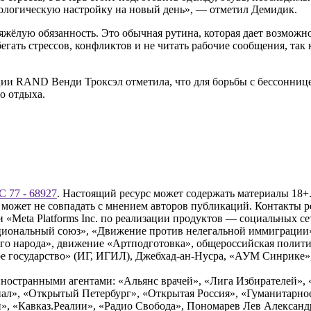
ихологическую настройку на новый день», — отметил Демидик.
яжёлую обязанность. Это обычная рутина, которая дает возможно
бегать стрессов, конфликтов и не читать рабочие сообщения, та
ии RAND Венди Троксэл отметила, что для борьбы с бессоннице
о отдыха.
 77 - 68927
. Настоящий ресурс может содержать материалы 18+.
 может не совпадать с мнением авторов публикаций. Контакты 
Meta Platforms Inc. по реализации продуктов — социальных сет
циональный союз», «Движение против нелегальной иммиграции
о народа», движение «Артподготовка», общероссийская полити
 государство» (ИГ, ИГИЛ), Джебхад-ан-Нусра, «АУМ Синрике», 
ностранными агентами: «Альянс врачей», «Лига Избирателей», 
», «Открытый Петербург», «Открытая Россия», «Гуманитарное 
и», «Кавказ.Реалии», «Радио Свобода», Пономарев Лев Алексан