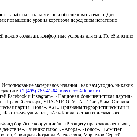
сть зарабатывать на жизнь и обеспечивать семью. Для
к как повышение уровня кортизола перед сном негативно
й важно создавать комфортные условия для сна. По её мнению,
 Использование материалов издания - как вам угодно, никаких
редакции:
+7 (495) 765-41-64
,
mos.news@inbox.ru
ей Facebook и Instagram», «Национал-большевистская партия»,
», «Правый сектор», УНА-УНСО, УПА, «Тризуб им. Степана
ческая партия «Воля», АУЕ. Признаны террористическими и
«Братья-мусульмане», «Аль-Каида в странах исламского
«Фонд борьбы с коррупцией», «В защиту прав заключенных»,
действие», «Феникс плюс», «Агора», «Голос», «Комитет
дрович, Савицкая Людмила Алексеевна, Маркелов Сергей