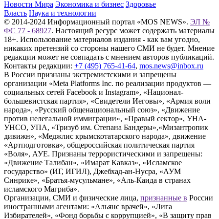
Новости Мира
Экономика и бизнес
Здоровье
Власть
Наука и технологии
© 2014-2024 Информационный портал «MOS NEWS».
ЭЛ №
ФС 77 - 68927
. Настоящий ресурс может содержать материалы
18+. Использование материалов издания - как вам угодно,
никаких претензий со стороны нашего СМИ не будет. Мнение
редакции может не совпадать с мнением авторов публикаций.
Контакты редакции:
+7 (495) 765-41-64
,
mos.news@inbox.ru
В России признаны экстремистскими и запрещены
организации «Meta Platforms Inc. по реализации продуктов —
социальных сетей Facebook и Instagram», «Национал-
большевистская партия», «Свидетели Иеговы», «Армия воли
народа», «Русский общенациональный союз», «Движение
против нелегальной иммиграции», «Правый сектор», УНА-
УНСО, УПА, «Тризуб им. Степана Бандеры»,«Мизантропик
дивижн», «Меджлис крымскотатарского народа», движение
«Артподготовка», общероссийская политическая партия
«Воля», АУЕ. Признаны террористическими и запрещены:
«Движение Талибан», «Имарат Кавказ», «Исламское
государство» (ИГ, ИГИЛ), Джебхад-ан-Нусра, «АУМ
Синрике», «Братья-мусульмане», «Аль-Каида в странах
исламского Магриба».
Организации, СМИ и физические лица,
признанные в
России
иностранными агентами: «Альянс врачей», «Лига
Избирателей», «Фонд борьбы с коррупцией», «В защиту прав