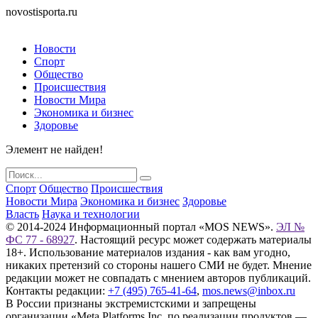
novostisporta.ru
Новости
Спорт
Общество
Происшествия
Новости Мира
Экономика и бизнес
Здоровье
Элемент не найден!
Спорт
Общество
Происшествия
Новости Мира
Экономика и бизнес
Здоровье
Власть
Наука и технологии
© 2014-2024 Информационный портал «MOS NEWS».
ЭЛ №
ФС 77 - 68927
. Настоящий ресурс может содержать материалы
18+. Использование материалов издания - как вам угодно,
никаких претензий со стороны нашего СМИ не будет. Мнение
редакции может не совпадать с мнением авторов публикаций.
Контакты редакции:
+7 (495) 765-41-64
,
mos.news@inbox.ru
В России признаны экстремистскими и запрещены
организации «Meta Platforms Inc. по реализации продуктов —