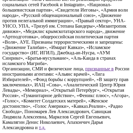
социальных сетей Facebook и Instagram», «Национал-
большевистская партия», «Свидетели Иеговы», «Армия воли
народа», «Русский общенациональный союз», «Движение
против нелегальной иммиграции», «Правый сектор», УНА-
УНСО, УПА, «Тризуб им. Степана Бандеры»,«Мизантропик
дивижн», «Меджлис крымскотатарского народа», движение
«Артподготовка», общероссийская политическая партия
«Воля», АУЕ. Признаны террористическими и запрещены:
«Движение Талибан», «Имарат Кавказ», «Исламское
государство» (ИГ, ИГИЛ), Джебхад-ан-Нусра, «АУМ
Синрике», «Братья-мусульмане», «Аль-Каида в странах
исламского Магриба».
Организации, СМИ и физические лица,
признанные в
России
иностранными агентами: «Альянс врачей», «Лига
Избирателей», «Фонд борьбы с коррупцией», «В защиту прав
заключенных», ИАЦ «Сова», «Аналитический Центр Юрия
Левады», «Мемориал», «Открытый Петербург», «Открытая
Россия», «Гуманитарное действие», «Феникс плюс», «Агора»,
«Голос», «Комитет Солдатских матерей», «Женское
достоинство», «Голос Америки», «Кавказ.Реалии», «Радио
Свобода», Пономарев Лев Александрович, Савицкая
Людмила Алексеевна, Маркелов Сергей Евгеньевич,
Камалягин Денис Николаевич, Апахончич Дарья
Александровна и
т.д.