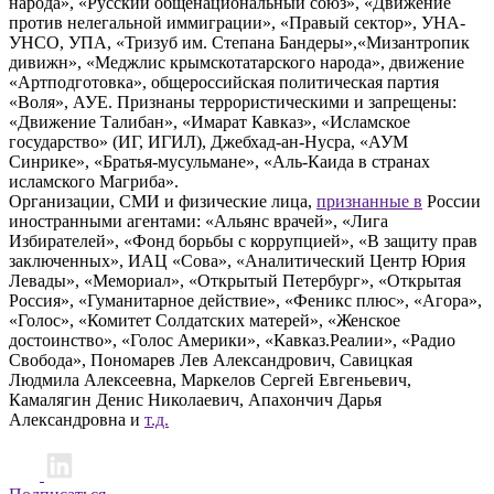
народа», «Русский общенациональный союз», «Движение
против нелегальной иммиграции», «Правый сектор», УНА-
УНСО, УПА, «Тризуб им. Степана Бандеры»,«Мизантропик
дивижн», «Меджлис крымскотатарского народа», движение
«Артподготовка», общероссийская политическая партия
«Воля», АУЕ. Признаны террористическими и запрещены:
«Движение Талибан», «Имарат Кавказ», «Исламское
государство» (ИГ, ИГИЛ), Джебхад-ан-Нусра, «АУМ
Синрике», «Братья-мусульмане», «Аль-Каида в странах
исламского Магриба».
Организации, СМИ и физические лица,
признанные в
России
иностранными агентами: «Альянс врачей», «Лига
Избирателей», «Фонд борьбы с коррупцией», «В защиту прав
заключенных», ИАЦ «Сова», «Аналитический Центр Юрия
Левады», «Мемориал», «Открытый Петербург», «Открытая
Россия», «Гуманитарное действие», «Феникс плюс», «Агора»,
«Голос», «Комитет Солдатских матерей», «Женское
достоинство», «Голос Америки», «Кавказ.Реалии», «Радио
Свобода», Пономарев Лев Александрович, Савицкая
Людмила Алексеевна, Маркелов Сергей Евгеньевич,
Камалягин Денис Николаевич, Апахончич Дарья
Александровна и
т.д.