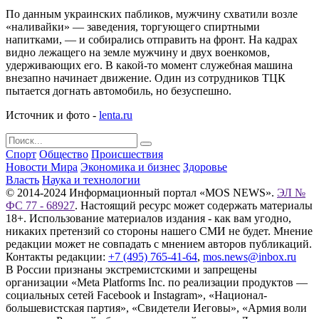
По данным украинских пабликов, мужчину схватили возле
«наливайки» — заведения, торгующего спиртными
напитками, — и собирались отправить на фронт. На кадрах
видно лежащего на земле мужчину и двух военкомов,
удерживающих его. В какой-то момент служебная машина
внезапно начинает движение. Один из сотрудников ТЦК
пытается догнать автомобиль, но безуспешно.
Источник и фото -
lenta.ru
Спорт
Общество
Происшествия
Новости Мира
Экономика и бизнес
Здоровье
Власть
Наука и технологии
© 2014-2024 Информационный портал «MOS NEWS».
ЭЛ №
ФС 77 - 68927
. Настоящий ресурс может содержать материалы
18+. Использование материалов издания - как вам угодно,
никаких претензий со стороны нашего СМИ не будет. Мнение
редакции может не совпадать с мнением авторов публикаций.
Контакты редакции:
+7 (495) 765-41-64
,
mos.news@inbox.ru
В России признаны экстремистскими и запрещены
организации «Meta Platforms Inc. по реализации продуктов —
социальных сетей Facebook и Instagram», «Национал-
большевистская партия», «Свидетели Иеговы», «Армия воли