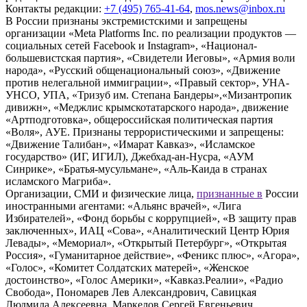
Контакты редакции:
+7 (495) 765-41-64
,
mos.news@inbox.ru
В России признаны экстремистскими и запрещены
организации «Meta Platforms Inc. по реализации продуктов —
социальных сетей Facebook и Instagram», «Национал-
большевистская партия», «Свидетели Иеговы», «Армия воли
народа», «Русский общенациональный союз», «Движение
против нелегальной иммиграции», «Правый сектор», УНА-
УНСО, УПА, «Тризуб им. Степана Бандеры»,«Мизантропик
дивижн», «Меджлис крымскотатарского народа», движение
«Артподготовка», общероссийская политическая партия
«Воля», АУЕ. Признаны террористическими и запрещены:
«Движение Талибан», «Имарат Кавказ», «Исламское
государство» (ИГ, ИГИЛ), Джебхад-ан-Нусра, «АУМ
Синрике», «Братья-мусульмане», «Аль-Каида в странах
исламского Магриба».
Организации, СМИ и физические лица,
признанные в
России
иностранными агентами: «Альянс врачей», «Лига
Избирателей», «Фонд борьбы с коррупцией», «В защиту прав
заключенных», ИАЦ «Сова», «Аналитический Центр Юрия
Левады», «Мемориал», «Открытый Петербург», «Открытая
Россия», «Гуманитарное действие», «Феникс плюс», «Агора»,
«Голос», «Комитет Солдатских матерей», «Женское
достоинство», «Голос Америки», «Кавказ.Реалии», «Радио
Свобода», Пономарев Лев Александрович, Савицкая
Людмила Алексеевна, Маркелов Сергей Евгеньевич,