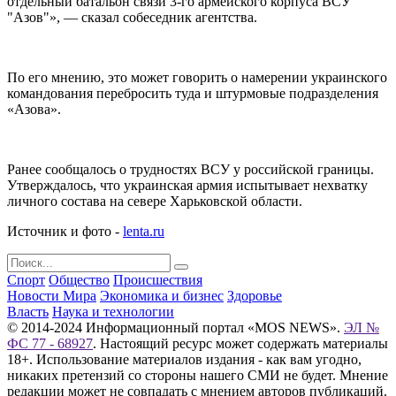
отдельный батальон связи 3-го армейского корпуса ВСУ
"Азов"», — сказал собеседник агентства.
По его мнению, это может говорить о намерении украинского
командования перебросить туда и штурмовые подразделения
«Азова».
Ранее сообщалось о трудностях ВСУ у российской границы.
Утверждалось, что украинская армия испытывает нехватку
личного состава на севере Харьковской области.
Источник и фото -
lenta.ru
Спорт
Общество
Происшествия
Новости Мира
Экономика и бизнес
Здоровье
Власть
Наука и технологии
© 2014-2024 Информационный портал «MOS NEWS».
ЭЛ №
ФС 77 - 68927
. Настоящий ресурс может содержать материалы
18+. Использование материалов издания - как вам угодно,
никаких претензий со стороны нашего СМИ не будет. Мнение
редакции может не совпадать с мнением авторов публикаций.