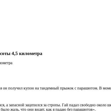
соты 4,5 километра
ия он получил купон на тандемный прыжок с парашютом. В момен
, а запасной зацепился за стропы. Гай падал свободно около ше
 было жаль, что они видят, как я падаю без парашютов».