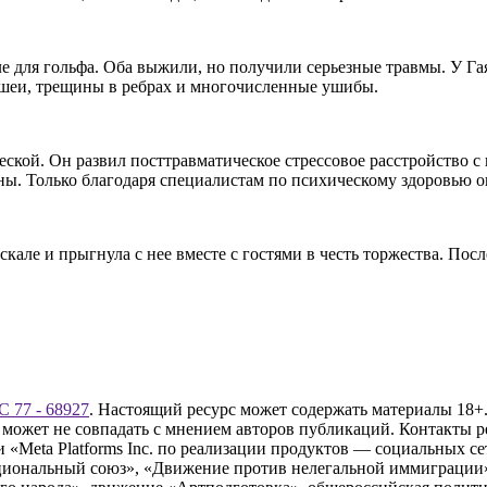
е для гольфа. Оба выжили, но получили серьезные травмы. У Гая
 шеи, трещины в ребрах и многочисленные ушибы.
еской. Он развил посттравматическое стрессовое расстройство 
ы. Только благодаря специалистам по психическому здоровью он
скале и прыгнула с нее вместе с гостями в честь торжества. По
 77 - 68927
. Настоящий ресурс может содержать материалы 18+.
 может не совпадать с мнением авторов публикаций. Контакты 
Meta Platforms Inc. по реализации продуктов — социальных сет
циональный союз», «Движение против нелегальной иммиграции