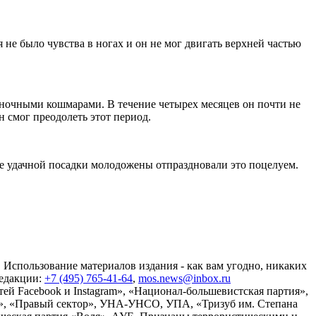
 не было чувства в ногах и он не мог двигать верхней частью
с ночными кошмарами. В течение четырех месяцев он почти не
 смог преодолеть этот период.
сле удачной посадки молодожены отпраздновали это поцелуем.
 Использование материалов издания - как вам угодно, никаких
редакции:
+7 (495) 765-41-64
,
mos.news@inbox.ru
ей Facebook и Instagram», «Национал-большевистская партия»,
», «Правый сектор», УНА-УНСО, УПА, «Тризуб им. Степана