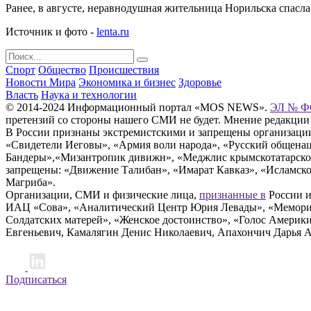
Ранее, в августе, неравнодушная жительница Норильска спасла
Источник и фото -
lenta.ru
Спорт
Общество
Происшествия
Новости Мира
Экономика и бизнес
Здоровье
Власть
Наука и технологии
© 2014-2024 Информационный портал «MOS NEWS».
ЭЛ № ФС
претензий со стороны нашего СМИ не будет. Мнение редакции
В России признаны экстремистскими и запрещены организации «
«Свидетели Иеговы», «Армия воли народа», «Русский общена
Бандеры»,«Мизантропик дивижн», «Меджлис крымскотатарског
запрещены: «Движение Талибан», «Имарат Кавказ», «Исламское
Магриба».
Организации, СМИ и физические лица,
признанные в
России и
ИАЦ «Сова», «Аналитический Центр Юрия Левады», «Мемориал
Солдатских матерей», «Женское достоинство», «Голос Америк
Евгеньевич, Камалягин Денис Николаевич, Апахончич Дарья 
Подписаться