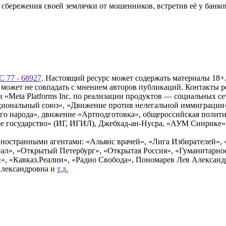
 сбережения своей землячки от мошенников, встретив её у банко
 77 - 68927
. Настоящий ресурс может содержать материалы 18+.
 может не совпадать с мнением авторов публикаций. Контакты 
Meta Platforms Inc. по реализации продуктов — социальных сет
циональный союз», «Движение против нелегальной иммиграции
о народа», движение «Артподготовка», общероссийская полити
 государство» (ИГ, ИГИЛ), Джебхад-ан-Нусра, «АУМ Синрике», 
ностранными агентами: «Альянс врачей», «Лига Избирателей», 
», «Открытый Петербург», «Открытая Россия», «Гуманитарное 
и», «Кавказ.Реалии», «Радио Свобода», Пономарев Лев Алексан
Александровна и
т.д.