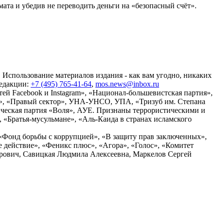
мата и убедив не переводить деньги на «безопасный счёт».
 Использование материалов издания - как вам угодно, никаких
редакции:
+7 (495) 765-41-64
,
mos.news@inbox.ru
ей Facebook и Instagram», «Национал-большевистская партия»,
», «Правый сектор», УНА-УНСО, УПА, «Тризуб им. Степана
ческая партия «Воля», АУЕ. Признаны террористическими и
«Братья-мусульмане», «Аль-Каида в странах исламского
«Фонд борьбы с коррупцией», «В защиту прав заключенных»,
действие», «Феникс плюс», «Агора», «Голос», «Комитет
дрович, Савицкая Людмила Алексеевна, Маркелов Сергей