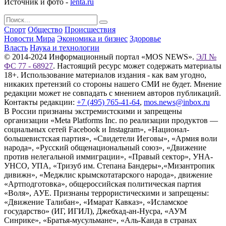
Источник и фото -
lenta.ru
Спорт
Общество
Происшествия
Новости Мира
Экономика и бизнес
Здоровье
Власть
Наука и технологии
© 2014-2024 Информационный портал «MOS NEWS».
ЭЛ №
ФС 77 - 68927
. Настоящий ресурс может содержать материалы
18+. Использование материалов издания - как вам угодно,
никаких претензий со стороны нашего СМИ не будет. Мнение
редакции может не совпадать с мнением авторов публикаций.
Контакты редакции:
+7 (495) 765-41-64
,
mos.news@inbox.ru
В России признаны экстремистскими и запрещены
организации «Meta Platforms Inc. по реализации продуктов —
социальных сетей Facebook и Instagram», «Национал-
большевистская партия», «Свидетели Иеговы», «Армия воли
народа», «Русский общенациональный союз», «Движение
против нелегальной иммиграции», «Правый сектор», УНА-
УНСО, УПА, «Тризуб им. Степана Бандеры»,«Мизантропик
дивижн», «Меджлис крымскотатарского народа», движение
«Артподготовка», общероссийская политическая партия
«Воля», АУЕ. Признаны террористическими и запрещены:
«Движение Талибан», «Имарат Кавказ», «Исламское
государство» (ИГ, ИГИЛ), Джебхад-ан-Нусра, «АУМ
Синрике», «Братья-мусульмане», «Аль-Каида в странах