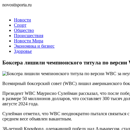
novostisporta.ru
Новости
Спорт
Общество
Происшествия
Новости Мира
Экономика и бизнес
Здоровье
Боксера лишили чемпионского титула по версии 
Всемирный боксерский совет (WBC) лишил американского боксе
Президент WBC Маурисио Сулейман рассказал, что после побед
в размере 50 миллионов долларов, что составляет 300 тысяч 
августе 2024 года.
Сулейман отметил, что WBC неоднократно пытался связаться с 
среднем весе объявлен вакантным.
38-летний Кроуфорд, одержавший победу над Альваресом, стал