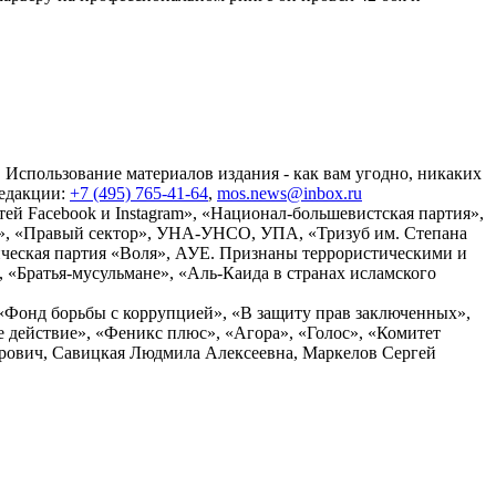
 Использование материалов издания - как вам угодно, никаких
редакции:
+7 (495) 765-41-64
,
mos.news@inbox.ru
ей Facebook и Instagram», «Национал-большевистская партия»,
», «Правый сектор», УНА-УНСО, УПА, «Тризуб им. Степана
ческая партия «Воля», АУЕ. Признаны террористическими и
«Братья-мусульмане», «Аль-Каида в странах исламского
«Фонд борьбы с коррупцией», «В защиту прав заключенных»,
действие», «Феникс плюс», «Агора», «Голос», «Комитет
дрович, Савицкая Людмила Алексеевна, Маркелов Сергей