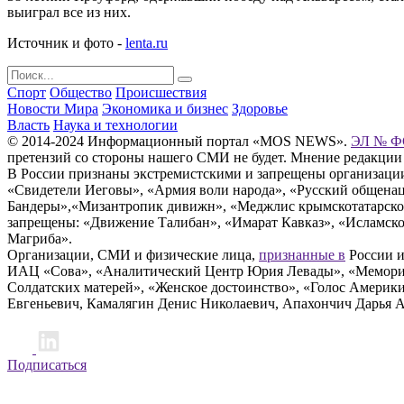
выиграл все из них.
Источник и фото -
lenta.ru
Спорт
Общество
Происшествия
Новости Мира
Экономика и бизнес
Здоровье
Власть
Наука и технологии
© 2014-2024 Информационный портал «MOS NEWS».
ЭЛ № ФС
претензий со стороны нашего СМИ не будет. Мнение редакции
В России признаны экстремистскими и запрещены организации «
«Свидетели Иеговы», «Армия воли народа», «Русский общена
Бандеры»,«Мизантропик дивижн», «Меджлис крымскотатарског
запрещены: «Движение Талибан», «Имарат Кавказ», «Исламское
Магриба».
Организации, СМИ и физические лица,
признанные в
России и
ИАЦ «Сова», «Аналитический Центр Юрия Левады», «Мемориал
Солдатских матерей», «Женское достоинство», «Голос Америк
Евгеньевич, Камалягин Денис Николаевич, Апахончич Дарья 
Подписаться