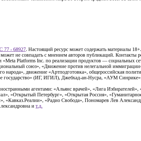
 77 - 68927
. Настоящий ресурс может содержать материалы 18+.
 может не совпадать с мнением авторов публикаций. Контакты 
Meta Platforms Inc. по реализации продуктов — социальных сет
циональный союз», «Движение против нелегальной иммиграции
о народа», движение «Артподготовка», общероссийская полити
 государство» (ИГ, ИГИЛ), Джебхад-ан-Нусра, «АУМ Синрике», 
ностранными агентами: «Альянс врачей», «Лига Избирателей», 
», «Открытый Петербург», «Открытая Россия», «Гуманитарное 
и», «Кавказ.Реалии», «Радио Свобода», Пономарев Лев Алексан
Александровна и
т.д.