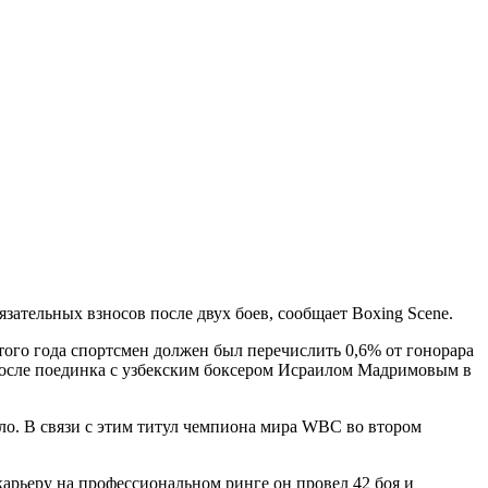
ательных взносов после двух боев, сообщает Boxing Scene.
ого года спортсмен должен был перечислить 0,6% от гонорара
 после поединка с узбекским боксером Исраилом Мадримовым в
ло. В связи с этим титул чемпиона мира WBC во втором
арьеру на профессиональном ринге он провел 42 боя и