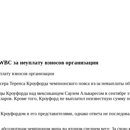
WBC за неуплату взносов организации
ра Теренса Кроуфорда чемпионского пояса из-за невыплаты обяз
ы Кроуфорда над мексиканцем Саулем Альваресом в сентябре эт
долларов. Кроме того, Кроуфорд не выплатил неизвестную сумму
Кроуфордом и его представителями, однако ответа не последова
 абсолютным чемпионом мира во втором среднем весе. За свою к