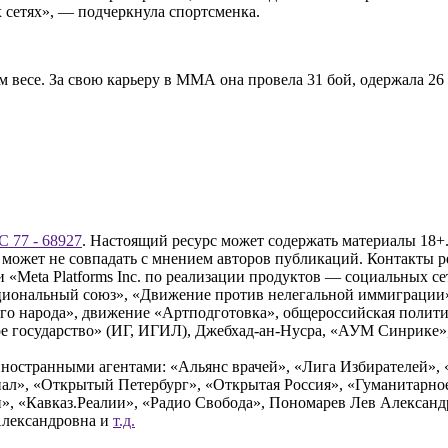
 сетях», — подчеркнула спортсменка.
весе. За свою карьеру в ММА она провела 31 бой, одержала 26 
 77 - 68927
. Настоящий ресурс может содержать материалы 18+.
 может не совпадать с мнением авторов публикаций. Контакты 
Meta Platforms Inc. по реализации продуктов — социальных сет
циональный союз», «Движение против нелегальной иммиграции
о народа», движение «Артподготовка», общероссийская полити
 государство» (ИГ, ИГИЛ), Джебхад-ан-Нусра, «АУМ Синрике», 
ностранными агентами: «Альянс врачей», «Лига Избирателей», 
», «Открытый Петербург», «Открытая Россия», «Гуманитарное 
и», «Кавказ.Реалии», «Радио Свобода», Пономарев Лев Алексан
Александровна и
т.д.