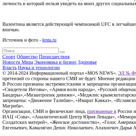
личность и который нельзя увидеть на моих других социальных
Валентина является действующей чемпионкой UFC в легчайшем 
вничью.
Источник и фото -
lenta.ru
Спорт
Общество
Происшествия
Новости Мира
Экономика и бизнес
Здоровье
Власть
Наука и технологии
© 2014-2024 Информационный портал «MOS NEWS».
ЭЛ № ФС
претензий со стороны нашего СМИ не будет. Мнение редакции
В России признаны экстремистскими и запрещены организации «
«Свидетели Иеговы», «Армия воли народа», «Русский общена
Бандеры»,«Мизантропик дивижн», «Меджлис крымскотатарског
запрещены: «Движение Талибан», «Имарат Кавказ», «Исламское
Магриба».
Организации, СМИ и физические лица,
признанные в
России и
ИАЦ «Сова», «Аналитический Центр Юрия Левады», «Мемориал
Солдатских матерей», «Женское достоинство», «Голос Америк
Евгеньевич, Камалягин Денис Николаевич, Апахончич Дарья 