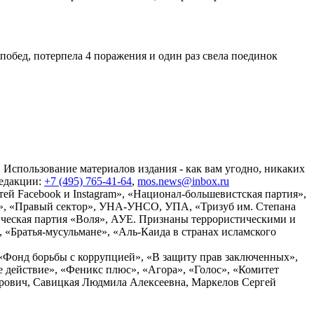
побед, потерпела 4 поражения и один раз свела поединок
 Использование материалов издания - как вам угодно, никаких
редакции:
+7 (495) 765-41-64
,
mos.news@inbox.ru
ей Facebook и Instagram», «Национал-большевистская партия»,
», «Правый сектор», УНА-УНСО, УПА, «Тризуб им. Степана
ческая партия «Воля», АУЕ. Признаны террористическими и
«Братья-мусульмане», «Аль-Каида в странах исламского
«Фонд борьбы с коррупцией», «В защиту прав заключенных»,
действие», «Феникс плюс», «Агора», «Голос», «Комитет
дрович, Савицкая Людмила Алексеевна, Маркелов Сергей