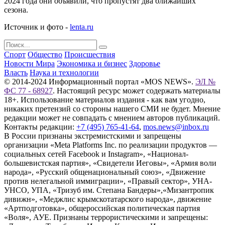
2024 года они объявили, что пропустят два ближайших
сезона.
Источник и фото -
lenta.ru
Спорт
Общество
Происшествия
Новости Мира
Экономика и бизнес
Здоровье
Власть
Наука и технологии
© 2014-2024 Информационный портал «MOS NEWS».
ЭЛ №
ФС 77 - 68927
. Настоящий ресурс может содержать материалы
18+. Использование материалов издания - как вам угодно,
никаких претензий со стороны нашего СМИ не будет. Мнение
редакции может не совпадать с мнением авторов публикаций.
Контакты редакции:
+7 (495) 765-41-64
,
mos.news@inbox.ru
В России признаны экстремистскими и запрещены
организации «Meta Platforms Inc. по реализации продуктов —
социальных сетей Facebook и Instagram», «Национал-
большевистская партия», «Свидетели Иеговы», «Армия воли
народа», «Русский общенациональный союз», «Движение
против нелегальной иммиграции», «Правый сектор», УНА-
УНСО, УПА, «Тризуб им. Степана Бандеры»,«Мизантропик
дивижн», «Меджлис крымскотатарского народа», движение
«Артподготовка», общероссийская политическая партия
«Воля», АУЕ. Признаны террористическими и запрещены: