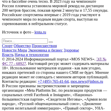
что в бассейне очень тесно. В 2023 году на чемпионате
России пловчиха установила мировой рекорд на дистанции
200 метров брассом, показав время 2 минуты и 17,55 секунды.
Российские спортсмены впервые с 2019 года участвуют в
чемпионате мира по водным видам спорта, выступая на
соревнованиях в нейтральном статусе.
Источник и фото -
lenta.ru
Спорт
Общество
Происшествия
Новости Мира
Экономика и бизнес
Здоровье
Власть
Наука и технологии
© 2014-2024 Информационный портал «MOS NEWS».
ЭЛ №
ФС 77 - 68927
. Настоящий ресурс может содержать материалы
18+. Использование материалов издания - как вам угодно,
никаких претензий со стороны нашего СМИ не будет. Мнение
редакции может не совпадать с мнением авторов публикаций.
Контакты редакции:
+7 (495) 765-41-64
,
mos.news@inbox.ru
В России признаны экстремистскими и запрещены
организации «Meta Platforms Inc. по реализации продуктов —
социальных сетей Facebook и Instagram», «Национал-
большевистская партия», «Свидетели Иеговы», «Армия воли
народа», «Русский общенациональный союз», «Движение
против нелегальной иммиграции», «Правый сектор», УНА-