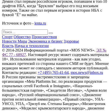
Демин стал первым российским игроком, попавшим в топ-10
драфтов НБА, когда "Бруклин" выбрал его под восьмым
номером. Также он стал первым игроком в истории НБА с
буквой "Ё" на майке.
Источник и фото -
lenta.ru
Спорт
Общество
Происшествия
Новости Мира
Экономика и бизнес
Здоровье
Власть
Наука и технологии
© 2014-2024 Информационный портал «MOS NEWS».
ЭЛ №
ФС 77 - 68927
. Настоящий ресурс может содержать материалы
18+. Использование материалов издания - как вам угодно,
никаких претензий со стороны нашего СМИ не будет. Мнение
редакции может не совпадать с мнением авторов публикаций.
Контакты редакции:
+7 (495) 765-41-64
,
mos.news@inbox.ru
В России признаны экстремистскими и запрещены
организации «Meta Platforms Inc. по реализации продуктов —
социальных сетей Facebook и Instagram», «Национал-
большевистская партия», «Свидетели Иеговы», «Армия воли
народа», «Русский общенациональный союз», «Движение
против нелегальной иммиграции», «Правый сектор», УНА-
УНСО, УПА, «Тризуб им. Степана Бандеры»,«Мизантропик
дивижн», «Меджлис крымскотатарского народа», движение