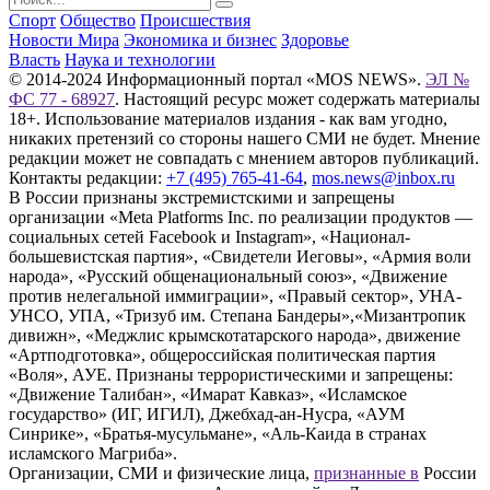
Спорт
Общество
Происшествия
Новости Мира
Экономика и бизнес
Здоровье
Власть
Наука и технологии
© 2014-2024 Информационный портал «MOS NEWS».
ЭЛ №
ФС 77 - 68927
. Настоящий ресурс может содержать материалы
18+. Использование материалов издания - как вам угодно,
никаких претензий со стороны нашего СМИ не будет. Мнение
редакции может не совпадать с мнением авторов публикаций.
Контакты редакции:
+7 (495) 765-41-64
,
mos.news@inbox.ru
В России признаны экстремистскими и запрещены
организации «Meta Platforms Inc. по реализации продуктов —
социальных сетей Facebook и Instagram», «Национал-
большевистская партия», «Свидетели Иеговы», «Армия воли
народа», «Русский общенациональный союз», «Движение
против нелегальной иммиграции», «Правый сектор», УНА-
УНСО, УПА, «Тризуб им. Степана Бандеры»,«Мизантропик
дивижн», «Меджлис крымскотатарского народа», движение
«Артподготовка», общероссийская политическая партия
«Воля», АУЕ. Признаны террористическими и запрещены:
«Движение Талибан», «Имарат Кавказ», «Исламское
государство» (ИГ, ИГИЛ), Джебхад-ан-Нусра, «АУМ
Синрике», «Братья-мусульмане», «Аль-Каида в странах
исламского Магриба».
Организации, СМИ и физические лица,
признанные в
России