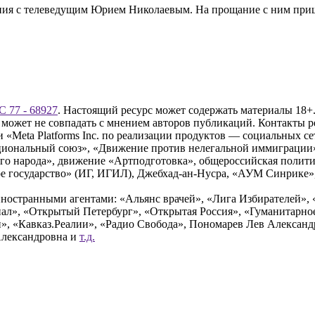
ния с телеведущим Юрием Николаевым. На прощание с ним пришл
 77 - 68927
. Настоящий ресурс может содержать материалы 18+.
 может не совпадать с мнением авторов публикаций. Контакты 
Meta Platforms Inc. по реализации продуктов — социальных сет
циональный союз», «Движение против нелегальной иммиграции
о народа», движение «Артподготовка», общероссийская полити
 государство» (ИГ, ИГИЛ), Джебхад-ан-Нусра, «АУМ Синрике», 
ностранными агентами: «Альянс врачей», «Лига Избирателей», 
», «Открытый Петербург», «Открытая Россия», «Гуманитарное 
и», «Кавказ.Реалии», «Радио Свобода», Пономарев Лев Алексан
Александровна и
т.д.