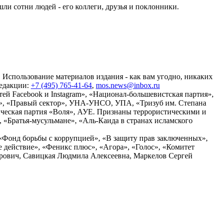
и сотни людей - его коллеги, друзья и поклонники.
 Использование материалов издания - как вам угодно, никаких
редакции:
+7 (495) 765-41-64
,
mos.news@inbox.ru
ей Facebook и Instagram», «Национал-большевистская партия»,
», «Правый сектор», УНА-УНСО, УПА, «Тризуб им. Степана
ческая партия «Воля», АУЕ. Признаны террористическими и
«Братья-мусульмане», «Аль-Каида в странах исламского
«Фонд борьбы с коррупцией», «В защиту прав заключенных»,
действие», «Феникс плюс», «Агора», «Голос», «Комитет
дрович, Савицкая Людмила Алексеевна, Маркелов Сергей