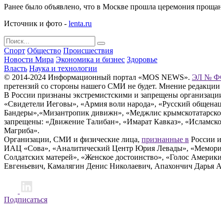
Ранее было объявлено, что в Москве прошла церемония проща
Источник и фото -
lenta.ru
Спорт
Общество
Происшествия
Новости Мира
Экономика и бизнес
Здоровье
Власть
Наука и технологии
© 2014-2024 Информационный портал «MOS NEWS».
ЭЛ № ФС
претензий со стороны нашего СМИ не будет. Мнение редакции
В России признаны экстремистскими и запрещены организации «
«Свидетели Иеговы», «Армия воли народа», «Русский общена
Бандеры»,«Мизантропик дивижн», «Меджлис крымскотатарског
запрещены: «Движение Талибан», «Имарат Кавказ», «Исламское
Магриба».
Организации, СМИ и физические лица,
признанные в
России и
ИАЦ «Сова», «Аналитический Центр Юрия Левады», «Мемориал
Солдатских матерей», «Женское достоинство», «Голос Америк
Евгеньевич, Камалягин Денис Николаевич, Апахончич Дарья 
Подписаться