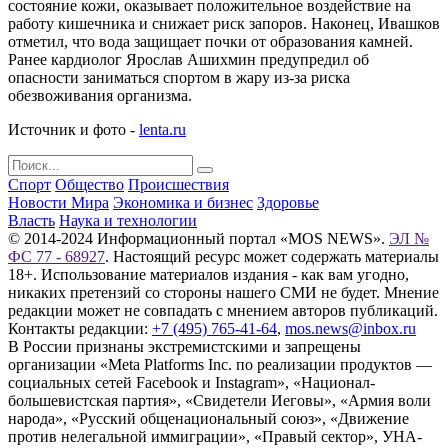
состояние кожи, оказывает положительное воздействие на
работу кишечника и снижает риск запоров. Наконец, Ивашков
отметил, что вода защищает почки от образования камней.
Ранее кардиолог Ярослав Ашихмин предупредил об
опасности заниматься спортом в жару из-за риска
обезвоживания организма.
Источник и фото -
lenta.ru
Спорт
Общество
Происшествия
Новости Мира
Экономика и бизнес
Здоровье
Власть
Наука и технологии
© 2014-2024 Информационный портал «MOS NEWS».
ЭЛ №
ФС 77 - 68927
. Настоящий ресурс может содержать материалы
18+. Использование материалов издания - как вам угодно,
никаких претензий со стороны нашего СМИ не будет. Мнение
редакции может не совпадать с мнением авторов публикаций.
Контакты редакции:
+7 (495) 765-41-64
,
mos.news@inbox.ru
В России признаны экстремистскими и запрещены
организации «Meta Platforms Inc. по реализации продуктов —
социальных сетей Facebook и Instagram», «Национал-
большевистская партия», «Свидетели Иеговы», «Армия воли
народа», «Русский общенациональный союз», «Движение
против нелегальной иммиграции», «Правый сектор», УНА-