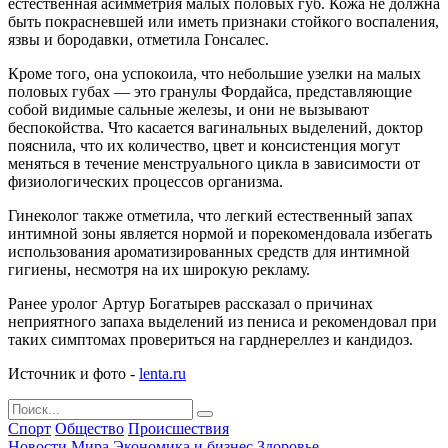
естественная асимметрия малых половых губ. Кожа не должна
быть покрасневшей или иметь признаки стойкого воспаления,
язвы и бородавки, отметила Гонсалес.
Кроме того, она успокоила, что небольшие узелки на малых
половых губах — это гранулы Фордайса, представляющие
собой видимые сальные железы, и они не вызывают
беспокойства. Что касается вагинальных выделений, доктор
пояснила, что их количество, цвет и консистенция могут
меняться в течение менструального цикла в зависимости от
физиологических процессов организма.
Гинеколог также отметила, что легкий естественный запах
интимной зоны является нормой и порекомендовала избегать
использования ароматизированных средств для интимной
гигиены, несмотря на их широкую рекламу.
Ранее уролог Артур Богатырев рассказал о причинах
неприятного запаха выделений из пениса и рекомендовал при
таких симптомах провериться на гарднереллез и кандидоз.
Источник и фото -
lenta.ru
Спорт
Общество
Происшествия
Новости Мира
Экономика и бизнес
Здоровье