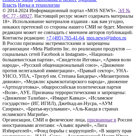
Власть
Наука и технологии
© 2014-2024 Информационный портал «MOS NEWS».
ЭЛ №
ФС 77 - 68927
. Настоящий ресурс может содержать материалы
18+. Использование материалов издания - как вам угодно,
никаких претензий со стороны нашего СМИ не будет. Мнение
редакции может не совпадать с мнением авторов публикаций.
Контакты редакции:
+7 (495) 765-41-64
,
mos.news@inbox.ru
В России признаны экстремистскими и запрещены
организации «Meta Platforms Inc. по реализации продуктов —
социальных сетей Facebook и Instagram», «Национал-
большевистская партия», «Свидетели Иеговы», «Армия воли
народа», «Русский общенациональный союз», «Движение
против нелегальной иммиграции», «Правый сектор», УНА-
УНСО, УПА, «Тризуб им. Степана Бандеры»,«Мизантропик
дивижн», «Меджлис крымскотатарского народа», движение
«Артподготовка», общероссийская политическая партия
«Воля», АУЕ. Признаны террористическими и запрещены:
«Движение Талибан», «Имарат Кавказ», «Исламское
государство» (ИГ, ИГИЛ), Джебхад-ан-Нусра, «АУМ
Синрике», «Братья-мусульмане», «Аль-Каида в странах
исламского Магриба».
Организации, СМИ и физические лица,
признанные в
России
иностранными агентами: «Альянс врачей», «Лига
Избирателей», «Фонд борьбы с коррупцией», «В защиту прав