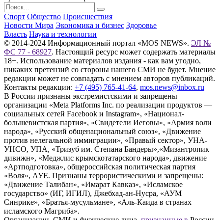
Спорт
Общество
Происшествия
Новости Мира
Экономика и бизнес
Здоровье
Власть
Наука и технологии
© 2014-2024 Информационный портал «MOS NEWS».
ЭЛ №
ФС 77 - 68927
. Настоящий ресурс может содержать материалы
18+. Использование материалов издания - как вам угодно,
никаких претензий со стороны нашего СМИ не будет. Мнение
редакции может не совпадать с мнением авторов публикаций.
Контакты редакции:
+7 (495) 765-41-64
,
mos.news@inbox.ru
В России признаны экстремистскими и запрещены
организации «Meta Platforms Inc. по реализации продуктов —
социальных сетей Facebook и Instagram», «Национал-
большевистская партия», «Свидетели Иеговы», «Армия воли
народа», «Русский общенациональный союз», «Движение
против нелегальной иммиграции», «Правый сектор», УНА-
УНСО, УПА, «Тризуб им. Степана Бандеры»,«Мизантропик
дивижн», «Меджлис крымскотатарского народа», движение
«Артподготовка», общероссийская политическая партия
«Воля», АУЕ. Признаны террористическими и запрещены:
«Движение Талибан», «Имарат Кавказ», «Исламское
государство» (ИГ, ИГИЛ), Джебхад-ан-Нусра, «АУМ
Синрике», «Братья-мусульмане», «Аль-Каида в странах
исламского Магриба».
Организации, СМИ и физические лица,
признанные в
России